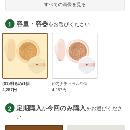
すべての画像を見る
容量・容器
1
をお選びください
(01)明るめ/1個
(02)ナチュラル/1個
4,257円
4,257円
定期購入
今回のみ購入
2
か
をお選びくださ
い