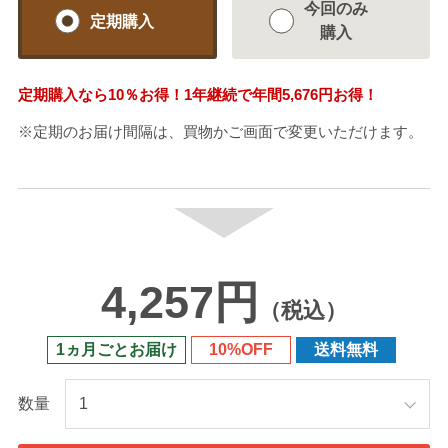
今回のみ
定期購入
購入
定期購入なら
10％
お得！1年継続で年間
5,676円
お得！
※定期のお届け間隔は、買物かご画面で変更いただけます。
4,257円
（税込）
1ヵ月ごとお届け
10%OFF
送料無料
数量