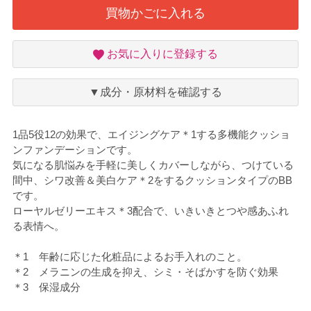
買物かごに入れる
お
お気に入りに登録する
気
に
入
▼成分・原材料を確認する
り
1品5役12の効果で、エイジングケア＊1する多機能クッショ
ンファンデーションです。
気になる肌悩みを手軽に美しくカバーしながら、つけている
間中、シワ改善＆美白ケア＊2をするクッションタイプのBB
です。
ローヤルゼリーエキス＊3配合で、いきいきとつや感あふれ
る表情へ。
＊1 年齢に応じた化粧品によるお手入れのこと。
＊2 メラニンの生成を抑え、シミ・そばかすを防ぐ効果
＊3 保湿成分