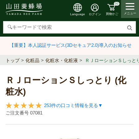
00
メニュー
買物かご
ログイン
Language
検
索
【重要】本人認証サービス(3Dセキュア2.0)導入のお知らせ
す
る
トップ
化粧品
化粧水・化粧液
ＲＪローションＳしっとり 
ＲＪローションＳしっとり (化
粧水)
253件の口コミ情報を見る▼
ご注文番号
07081