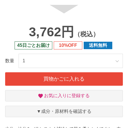
3,762円
（税込）
45日ごとお届け
10%OFF
送料無料
数量
買物かごに入れる
お
お気に入りに登録する
気
に
入
▼成分・原材料を確認する
り