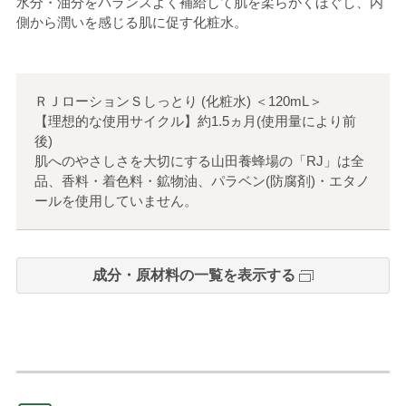
水分・油分をバランスよく補給して肌を柔らかくほぐし、内
側から潤いを感じる肌に促す化粧水。
ＲＪローションＳしっとり (化粧水)
＜
120mL
＞
【理想的な使用サイクル】約1.5ヵ月(使用量により前
後)
肌へのやさしさを大切にする山田養蜂場の「RJ」は全
品、香料・着色料・鉱物油、パラベン(防腐剤)・エタノ
ールを使用していません。
成分・原材料の一覧を表示する