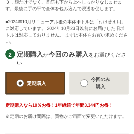
３．顔だけでなく、首筋も下から上へしっかりなじませま
す。最後に手の平で全体を包み込んで浸透を促します。
■2024年10月リニューアル後の本体ボトルは「付け替え用」
に対応しています。 2024年10月23日以前にお届けした旧ボ
トルは対応しておりません。 まずは本体をお買い求めくださ
い。
定期購入
今回のみ購入
2
か
をお選びくださ
い
今回のみ
定期購入
購入
定期購入なら
10％
お得！1年継続で年間
3,344円
お得！
※定期のお届け間隔は、買物かご画面で変更いただけます。