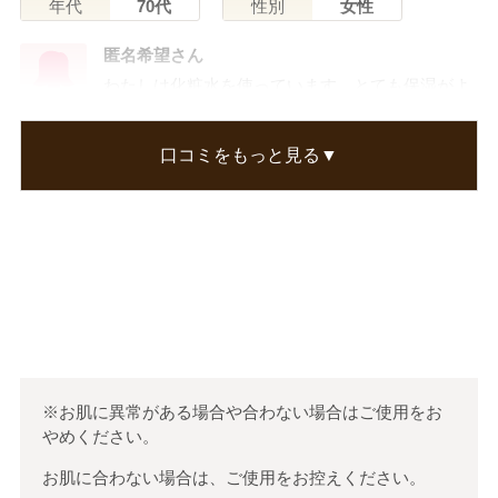
年代
70代
性別
女性
匿名希望さん
わたしは化粧水を使っています。とても保湿がよ
く気にいっています。一月に一本のペースて使う
と美容液を使うのを忘れるぐらいしっとりとしま
口コミをもっと見る▼
す。一晩に五回ぐらい肌に入れ込んでいます。も
う手放せないです。有り難うございます。
この口コミが参考になった
0
人のお客様が参考になったと考えています
※お肌に異常がある場合や合わない場合はご使用をお
やめください。
お肌に合わない場合は、ご使用をお控えください。