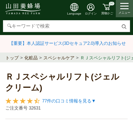
00
メニュー
買物かご
ログイン
Language
検
索
【重要】本人認証サービス(3Dセキュア2.0)導入のお知らせ
す
る
トップ
化粧品
スペシャルケア
ＲＪスペシャルリフト(ジ
ＲＪスペシャルリフト(ジェル
クリーム)
77件の口コミ情報を見る▼
ご注文番号
32631