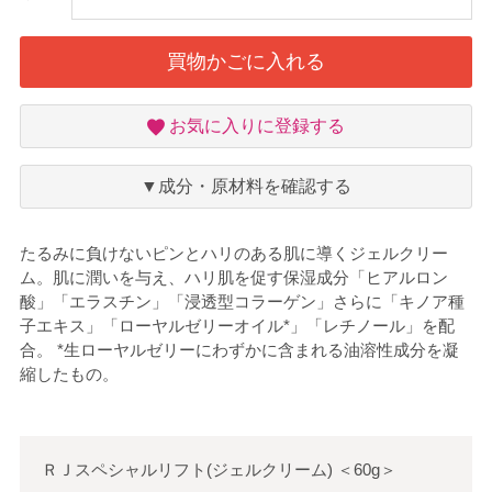
買物かごに入れる
お
お気に入りに登録する
気
に
入
▼成分・原材料を確認する
り
たるみに負けないピンとハリのある肌に導くジェルクリー
ム。肌に潤いを与え、ハリ肌を促す保湿成分「ヒアルロン
酸」「エラスチン」「浸透型コラーゲン」さらに「キノア種
子エキス」「ローヤルゼリーオイル*」「レチノール」を配
合。 *生ローヤルゼリーにわずかに含まれる油溶性成分を凝
縮したもの。
ＲＪスペシャルリフト(ジェルクリーム)
＜
60g
＞