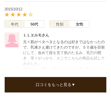
2015/10/12
年代
50代
性別
女性
ＬＬエルモさん
元々肌がベタベタとなるのは好きではなかったの
で、乳液さえ避けてきたのですが、５０歳を目前
にして、改めて鏡を見て肌のたるみ、毛穴の開
き、等々がっかり。そこでこちらの商品を試して
みました。
他の口コミ通り、初めはベタベタ感が気になりま
すが、しばらくするとほとんど気になりません。
翌朝ハッキリと肌のハリが実感できました。
口コミをもっと見る▼
私にはお値段が多少負担なので週一とか、ときど
き使用してみるつもりです。
この口コミが参考になった