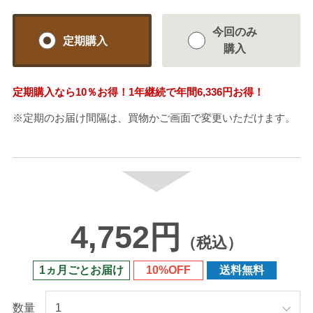
今回のみ
定期購入
購入
定期購入なら
10％
お得！1年継続で年間
6,336円
お得！
※定期のお届け間隔は、買物かご画面で変更いただけます。
4,752円
（税込）
1ヵ月ごとお届け
10%OFF
送料無料
数量