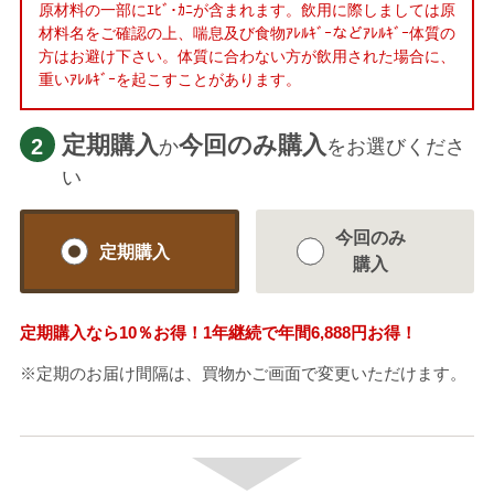
原材料の一部にｴﾋﾞ･ｶﾆが含まれます。飲用に際しましては原
材料名をご確認の上、喘息及び食物ｱﾚﾙｷﾞｰなどｱﾚﾙｷﾞｰ体質の
方はお避け下さい。体質に合わない方が飲用された場合に、
重いｱﾚﾙｷﾞｰを起こすことがあります。
定期購入
今回のみ購入
2
か
をお選びくださ
い
今回のみ
定期購入
購入
定期購入なら
10％
お得！1年継続で年間
6,888円
お得！
※定期のお届け間隔は、買物かご画面で変更いただけます。