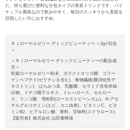
た、持ち運びに便利な分包タイプの美容ドリンクです。パイ
ナップル風味なので飲みやすく、毎日のスッキリから美肌を
目指したい方におすすめ。
ＲＪローヤルゼリー デトックビューティー
＜
2g×31包
＞
＜ＲＪローヤルゼリー デトックビューティーの配合成
分＞
乾燥ローヤルゼリー粉末、ガラクトオリゴ糖、コラー
ゲンペプチド(ゼラチンを含む)、食物繊維(難消化性デ
キストリン)、はちみつ末、乳酸菌、セラミド含有米抽
出物、イチゴ種子エキス、トレハロース、セルロー
ス、リンゴ酸、増粘剤(ローカストビーンガム)、N-アセ
チルグルコサミン(エビ、カニ由来)、ビタミンC、ビタ
ミンB2、ヒアルロン酸、香料、甘味料(スクラロース)
【販売者】株式会社 山田養蜂場