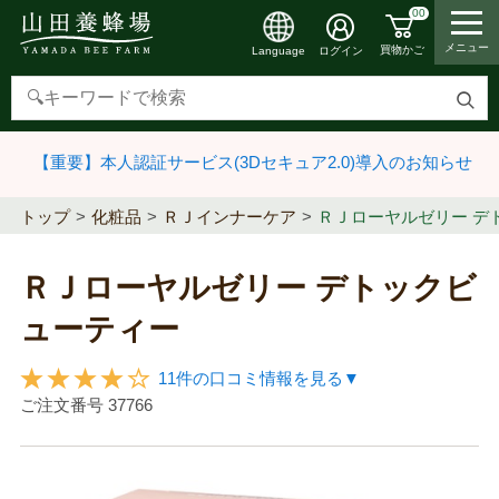
00
メニュー
買物かご
ログイン
Language
検
索
【重要】本人認証サービス(3Dセキュア2.0)導入のお知らせ
す
る
トップ
化粧品
ＲＪインナーケア
ＲＪローヤルゼリー デ
ＲＪローヤルゼリー デトックビ
ューティー
11件の口コミ情報を見る▼
ご注文番号
37766