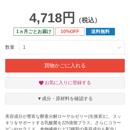
4,718円
（税込）
1ヵ月ごとお届け
10%OFF
送料無料
数量
買物かごに入れる
お
お気に入りに登録する
気
に
入
▼成分・原材料を確認する
り
美容成分が豊富な酵素分解ローヤルゼリー(生換算)に、スッ
キリをサポートする乳酸菌を225億個プラス。さらにコラー
ゲンやセラミド、食物繊維など12種類の美容成分も配合し