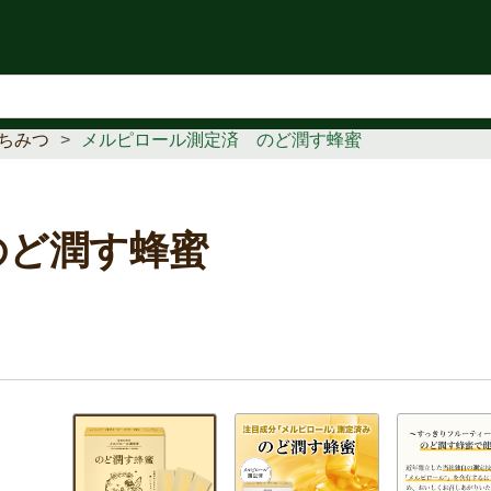
知らせ
ちみつ
メルピロール測定済 のど潤す蜂蜜
のど潤す蜂蜜