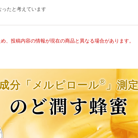
なったと考えています
ため、投稿内容の情報が現在の商品と異なる場合があります。
®
成分「メルピロール
」測
のど潤す蜂蜜
ル