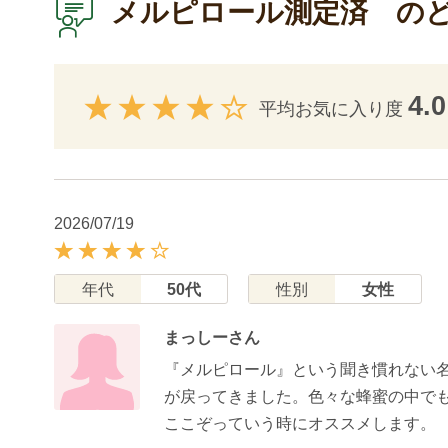
メルピロール測定済 の
4.0
平均お気に入り度
2026/07/19
年代
50代
性別
女性
まっしーさん
『メルピロール』という聞き慣れない
が戻ってきました。色々な蜂蜜の中で
ここぞっていう時にオススメします。