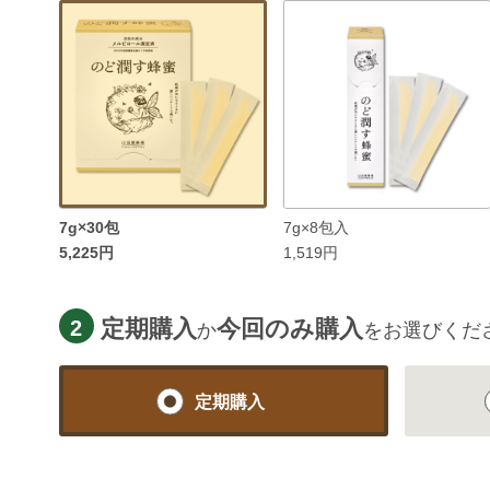
7g×30包
7g×8包入
5,225円
1,519円
定期購入
今回のみ購入
2
か
をお選びくだ
定期購入