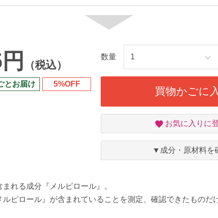
5円
数量
（税込）
ごとお届け
5%OFF
買物かごに
お
お気に入りに
気
に
入
▼成分・原材料を
り
含まれる成分『メルピロール』。
メルピロール』が含まれていることを測定、確認できたものだ