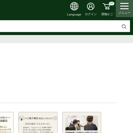
00
メニュー
買物かご
ログイン
Language
検
索
す
る