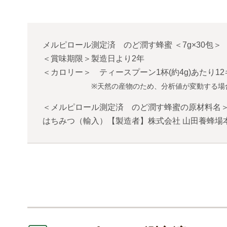
メルピロール測定済 のど潤す蜂蜜
＜
7g×30包
＞
＜賞味期限＞製造日より2年
＜カロリー＞ ティースプーン1杯(約4g)あたり1
※天然の産物のため、分析値が変動する場
＜メルピロール測定済 のど潤す蜂蜜の原材料名
はちみつ（輸入）【製造者】株式会社 山田養蜂場