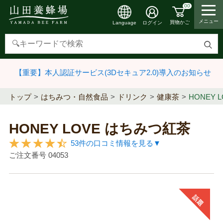
00
メニュー
買物かご
ログイン
Language
検
索
【重要】本人認証サービス(3Dセキュア2.0)導入のお知らせ
す
る
トップ
はちみつ・自然食品
ドリンク
健康茶
HONEY 
HONEY LOVE はちみつ紅茶
53件の口コミ情報を見る▼
ご注文番号
04053
話題