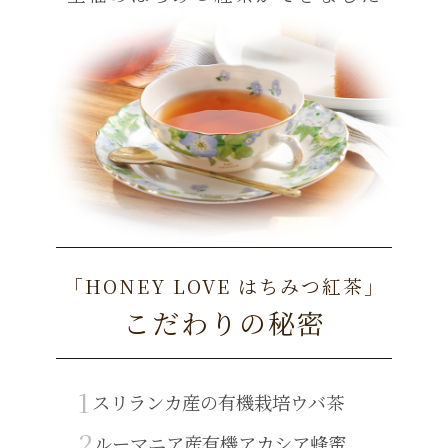
「HONEY LOVE はちみつ紅茶」
こだわりの秘密
1
スリランカ産の
有機栽培ウバ茶
2
ルーマニア産
有機アカシア蜂蜜