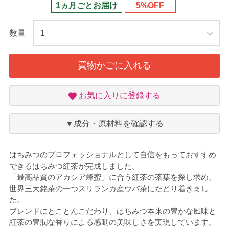
1ヵ月ごとお届け
5%OFF
数量
買物かごに入れる
お
お気に入りに登録する
気
に
入
▼成分・原材料を確認する
り
はちみつのプロフェッショナルとして自信をもっておすすめ
できるはちみつ紅茶が完成しました。
「最高品質のアカシア蜂蜜」に合う紅茶の茶葉を探し求め、
世界三大銘茶の一つスリランカ産ウバ茶にたどり着きまし
た。
ブレンドにとことんこだわり、はちみつ本来の豊かな風味と
紅茶の豊潤な香りによる感動の美味しさを実現しています。