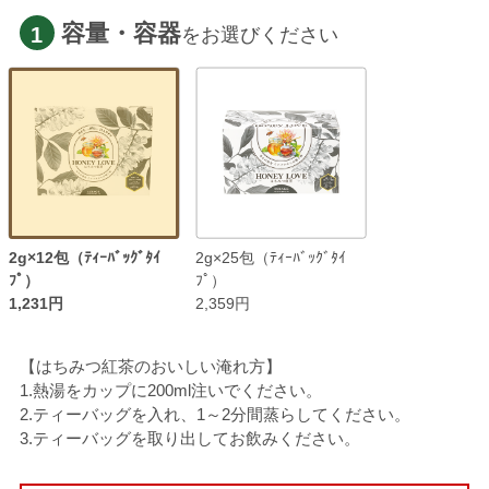
容量・容器
1
をお選びください
2g×12包（ﾃｨｰﾊﾞｯｸﾞﾀｲ
2g×25包（ﾃｨｰﾊﾞｯｸﾞﾀｲ
ﾌﾟ）
ﾌﾟ）
1,231円
2,359円
【はちみつ紅茶のおいしい淹れ方】
1.熱湯をカップに200ml注いでください。
2.ティーバッグを入れ、1～2分間蒸らしてください。
3.ティーバッグを取り出してお飲みください。