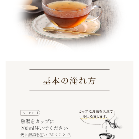
基本の淹れ方
STEP 1
熱湯をカップに
200ml注いでください
先に熱湯を注いでおくことで、