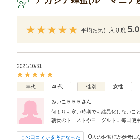
アカシア蜂蜜(ルーマニア
5.0
平均お気に入り度
2021/10/31
年代
40代
性別
女性
みいこ５５５さん
何よりも寒い時期でも結晶化しないこ
朝食のトーストやヨーグルトに毎日使
0
人のお客様が参考に
この口コミが参考になった