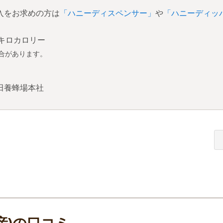
入をお求めの方は
「ハニーディスペンサー」
や
「ハニーディッ
2キロカロリー
合があります。
田養蜂場本社