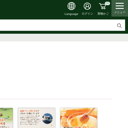
00
メニュー
買物かご
ログイン
Language
検
索
す
る