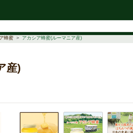
知らせ
ア蜂蜜
アカシア蜂蜜(ルーマニア産)
ア産)