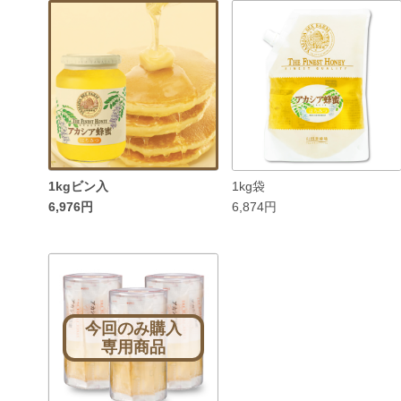
1kgビン入
1kg袋
6,976円
6,874円
今回のみ購入
専用商品