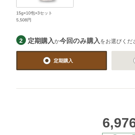
15g×10包×3セット
5,508円
定期購入
今回のみ購入
2
か
をお選びくだ
定期購入
6,97