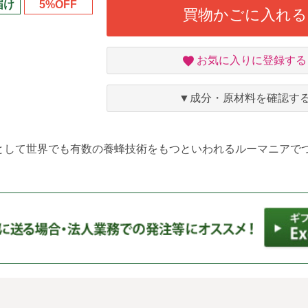
届け
5%OFF
買物かごに入れる
お
お気に入りに登録する
気
に
入
▼成分・原材料を確認す
り
として世界でも有数の養蜂技術をもつといわれるルーマニアで