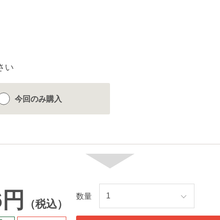
さい
今回のみ
購入
6円
数量
（税込）