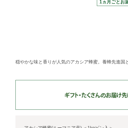
1ヵ月ごとお
穏やかな味と香りが人気のアカシア蜂蜜。養蜂先進国
アカシア蜂蜜(ルーマニア産)
＜
1kgビン入
＞