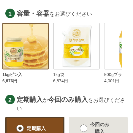
容量・容器
1
をお選びください
1kgビン入
1kg袋
500gプラ容器
6,976円
6,874円
4,001円
定期購入
今回のみ購入
2
か
をお選びくださ
い
今回のみ
定期購入
購入