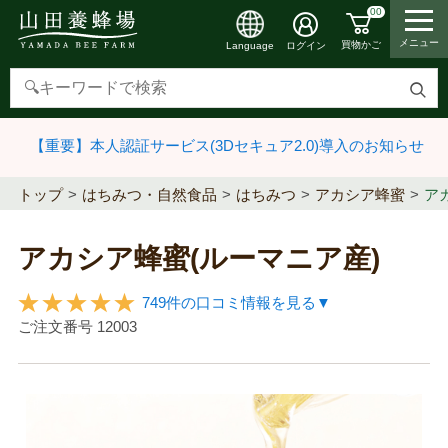
00
メニュー
買物かご
ログイン
Language
検
索
【重要】本人認証サービス(3Dセキュア2.0)導入のお知らせ
す
る
トップ
はちみつ・自然食品
はちみつ
アカシア蜂蜜
ア
アカシア蜂蜜(ルーマニア産)
749件の口コミ情報を見る▼
ご注文番号
12003