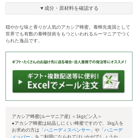
に
入
▼成分・原材料を確認する
り
穏やかな味と香りが人気のアカシア蜂蜜。養蜂先進国として
世界でも有数の養蜂技術をもつといわれるルーマニアでつく
られた逸品です。
アカシア蜂蜜(ルーマニア産)
＜
1kgビン入
＞
●アカシア蜂蜜は結晶しにくい蜂蜜ですので、1kg入を
お求めの方は
「ハニーディスペンサー」
や
「ハニーデ
ィッパー」
をご利用になられてはいかがでしょうか。