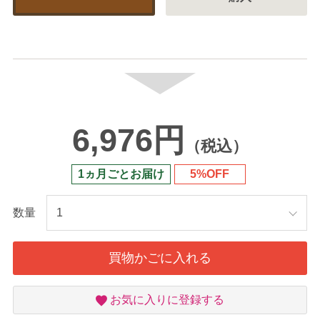
6,976円
（税込）
1ヵ月ごとお届け
5%OFF
数量
買物かごに入れる
お
お気に入りに登録する
気