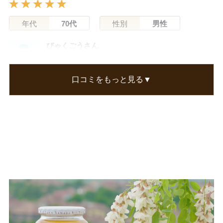
年代
70代
性別
男性
びゃくごうさん
初めてルーマニア産の蜂蜜を購入しましたが、口
当たりがとってもなめらかで柔らかい味の蜂蜜で
口コミをもっと見る▼
した。予想以上の味に驚いた次第です。コスパの
高い商品だと思いました。
この口コミが参考になった
0
人のお客様が参考になったと考えています