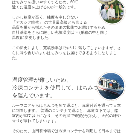
はちみつを扱いやすくするため、60℃
近くに温度を上げるのが一般的です。
しかし糖度が高く、純度も申し分ない
「アカシア蜂蜜」 の世界最高級とも言える
品質を巣から採れたそのままの状態でお届けするため、
自社基準をさらに厳しい充填温度以下 (巣箱の中と同じ
温度)に変更しました。
この変更により、充填効率は2分の1に落ちてしまいますが、さ
らに味や香りのよいはちみつをお届けできるようになりまし
た。
温度管理が難しいため、
冷凍コンテナを使用して、はちみつ
を運んでいます。
ルーマニアからはちみつを船で運ぶと、赤道付近を通って日本
に到着します。 普通のコンテナで運ぶと、赤道直下では、船
室内が60℃以上になり、その高温で蜂蜜が劣化し、天然の味や
香りが壊れてしまいます。
そのため、山田養蜂場では冷凍コンテナを利用して日本までは