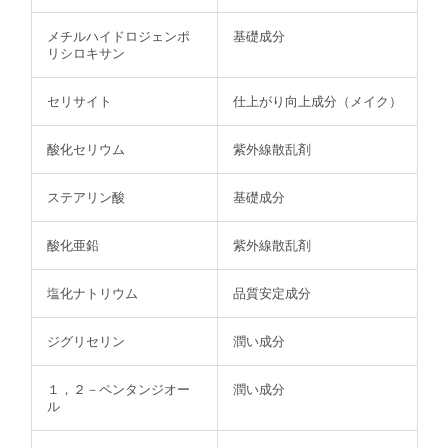
メチルハイドロジェンポ
基礎成分
リシロキサン
セリサイト
仕上がり向上成分（メイク）
酸化セリウム
紫外線散乱剤
ステアリン酸
基礎成分
酸化亜鉛
紫外線散乱剤
塩化ナトリウム
品質安定成分
ジグリセリン
潤い成分
１，２－ペンタンジオー
潤い成分
ル