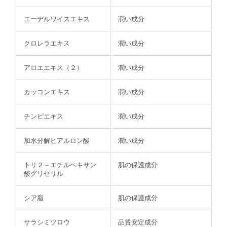
エーデルワイスエキス
潤い成分
クロレラエキス
潤い成分
アロエエキス（２）
潤い成分
カッコンエキス
潤い成分
チンピエキス
潤い成分
加水分解ヒアルロン酸
潤い成分
トリ２－エチルヘキサン
肌の保護成分
酸グリセリル
シア脂
肌の保護成分
サラシミツロウ
品質安定成分