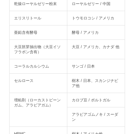
乾燥ローヤルゼリー粉末
ローヤルゼリー / 中国
エリスリトール
トウモロコシ / アメリカ
亜鉛含有酵母
酵母 / アメリカ
大豆胚芽抽出物（大豆イソ
大豆 / アメリカ、カナダ 他
フラボン含有）
コーラルカルシウム
サンゴ / 日本
セルロース
樹木 / 日本、スカンジナビ
ア他
増粘剤（ローカストビーン
カロブ豆 / ポルトガル
ガム、アラビアガム）
アラビアゴムノキ / スーダ
ン
HPMC
樹木 / アメリカ他