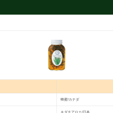
蜂蜜/カナダ
キダチアロエ/日本