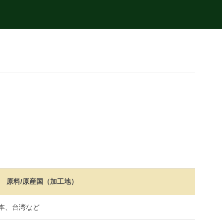
原料/原産国（加工地）
日本、台湾など