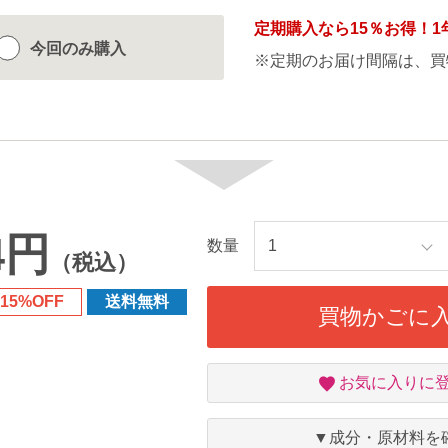
定期購入なら
15％
お得！1
今回のみ
購入
※定期のお届け間隔は、買
4円
数量
（税込）
15%OFF
送料無料
買物かごに
お
お気に入りに
気
に
入
▼成分・原材料を
り