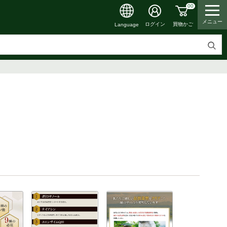
00
メニュー
買物かご
ログイン
Language
検
索
す
る