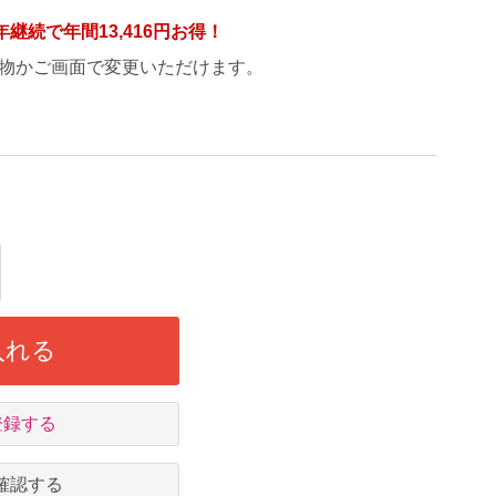
年継続で年間
13,416円
お得！
物かご画面で変更いただけます。
入れる
登録する
確認する