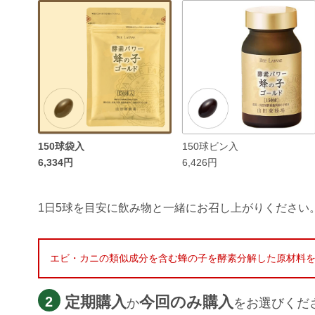
150球袋入
150球ビン入
6,334円
6,426円
1日5球を目安に飲み物と一緒にお召し上がりください
エビ・カニの類似成分を含む蜂の子を酵素分解した原材料
定期購入
今回のみ購入
2
か
をお選びくだ