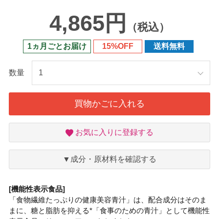
4,865円
（税込）
1ヵ月ごとお届け
15%OFF
送料無料
数量
買物かごに入れる
お
お気に入りに登録する
気
に
入
▼成分・原材料を確認する
り
[機能性表示食品]
「食物繊維たっぷりの健康美容青汁」は、配合成分はそのま
まに、糖と脂肪を抑える*「食事のための青汁」として機能性