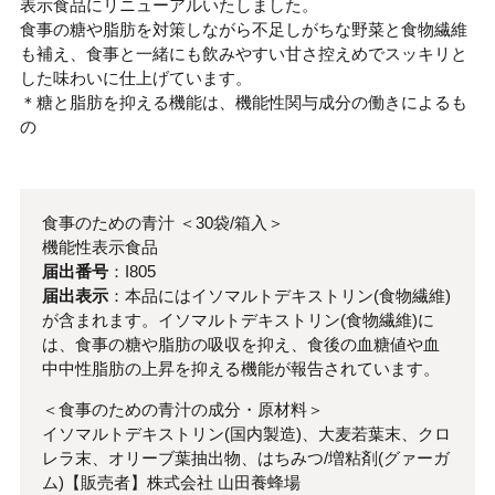
表示食品にリニューアルいたしました。
食事の糖や脂肪を対策しながら不足しがちな野菜と食物繊維
も補え、食事と一緒にも飲みやすい甘さ控えめでスッキリと
した味わいに仕上げています。
＊糖と脂肪を抑える機能は、機能性関与成分の働きによるも
の
食事のための青汁
＜
30袋/箱入
＞
機能性表示食品
届出番号
：I805
届出表示
：本品にはイソマルトデキストリン(食物繊維)
が含まれます。イソマルトデキストリン(食物繊維)に
は、食事の糖や脂肪の吸収を抑え、食後の血糖値や血
中中性脂肪の上昇を抑える機能が報告されています。
＜食事のための青汁の成分・原材料＞
イソマルトデキストリン(国内製造)、大麦若葉末、クロ
レラ末、オリーブ葉抽出物、はちみつ/増粘剤(グァーガ
ム)【販売者】株式会社 山田養蜂場