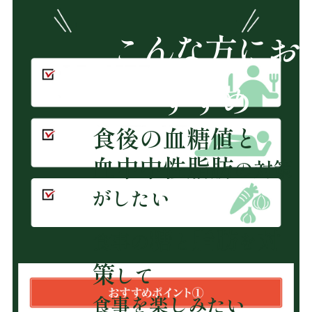
こんな方にお
すすめ
食後の血糖値と
血中中性脂肪
の対策
がしたい
糖
脂肪
対
食事の
と
を
策
して
食事を楽しみたい