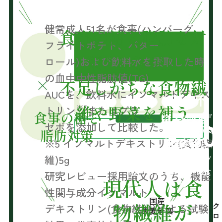
ト②
健常成人51名が食事(ハンバーグ、
食事の糖と脂肪を対
フライドポテト、バター
＊
策
しながら
ロール)および飲料水を摂取した時
の血中中性脂肪値(TG)
不足しがちな食物繊
AUCを、飲料水にイソマルトデキス
1日の不
維や野菜を補う
※5
トリン
またはブラ
食事の糖と
足分
イソマルトデ
を
※6
50
セボを添加して比較した。
キストリン(食
脂肪対策
補える!
※5 イソマルトデキストリン(食物繊
物繊維)
維)5g
トウモロコシなどのデンプ
ンから作られる水溶性の食
研究レビュー採用論文のうち、機能
現代人は食
物繊維です
性関与成分イソマルト
国産
物繊維が
ク
デキストリン(食物繊維)による試験
大麦若葉
ロ