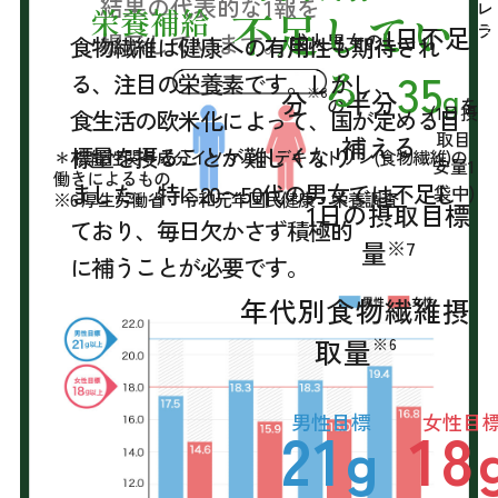
結果の代表的な1報を
レ
栄養補給
不足してい
ラ
1日不足
提示しています。
成人男女の
食物繊維は健康への有用性も期待され
る
35
る、注目の栄養素です。しかし、
g
※6
分
半分
の
を
(1日摂
食生活の欧米化によって、国が定める目
取目
補える
標量を摂ることが難しくなり
＊ 機能性関与成分イソマルトデキストリン(食物繊維)の
安量1
働きによるもの
ました。特に20〜50代の男女では不足し
袋中)
※6 厚生労働省 令和元年国民健康・栄養調査
1日の摂取目標
ており、毎日欠かさず積極的
量
※7
に補うことが必要です。
年代別食物繊維摂
取量
※6
男性目標
女性目
21
18
g