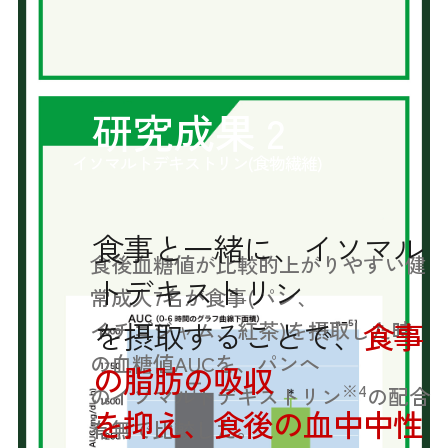
研究成果 2
イソマルトデキストリン(食物繊維)
食事と一緒に、イソマル
食後血糖値が比較的上がりやすい健
トデキストリン
常成人7名が食事(パン、
を摂取することで、
食事
イチゴジャム、紅茶)を摂取した時
の血糖値AUCを、パンへ
の脂肪の吸収
※4
のイソマルトデキストリン
の配合
を抑え、食後の血中中性
有無で比較した。