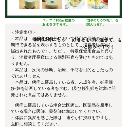
コップに100ml程度の
「食事のための青汁」を
お水を注ぎます。
1袋入れます。
＜注意事項＞
お水以外にも！
・本品は、事業者の責任において特定の保健の目的が
好きなものに混ぜて、も
期待できる旨を表示するものとして、消費者庁長官に
っと飲みやすく！
届出されたものです。ただし、特定保健用食品と異な
り、消費者庁長官による個別審査を受けたものではあ
りません。
・本品は、疾病の診断、治療、予防を目的としたもの
ではありません。
・本品は、疾病に罹患している者、未成年者、妊産婦
(妊娠を計画している者を含む。)及び授乳婦を対象に開
発された食品ではありません。
・疾病に罹患している場合は医師に、医薬品を服用し
ている場合は医師、薬剤師に相談してください。
・体調に異変を感じた際は、速やかに摂取を中止し、
医師に相談してください。