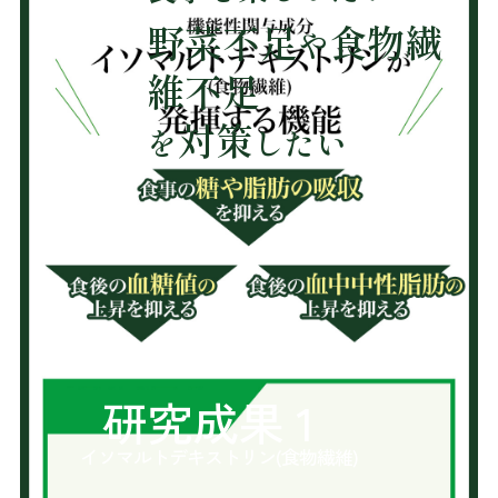
野菜不足
食物繊
や
維不足
対策
を
したい
研究成果 1
イソマルトデキストリン(食物繊維)