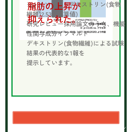
脂肪の上昇が
※4 イソマルトデキストリン(食物
繊維)2.53g(換算値)
抑えられた。
研究レビュー採用論文のうち、機能
性関与成分イソマルト
デキストリン(食物繊維)による試験
結果の代表的な1報を
提示しています。
おすすめポイン