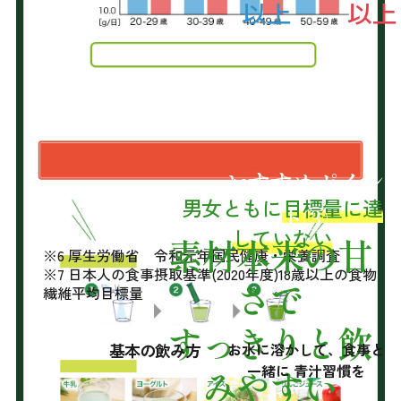
以上
以上
おすすめポイン
男女ともに
目標量に達
ト③
していない
素材本来の甘
※6 厚生労働省 令和元年国民健康・栄養調査
※7 日本人の食事摂取基準(2020年度)18歳以上の食物
さで
繊維平均目標量
すっきりと飲
基本の飲み方
お水に溶かして、食事と
一緒に 青汁習慣を
みやすい