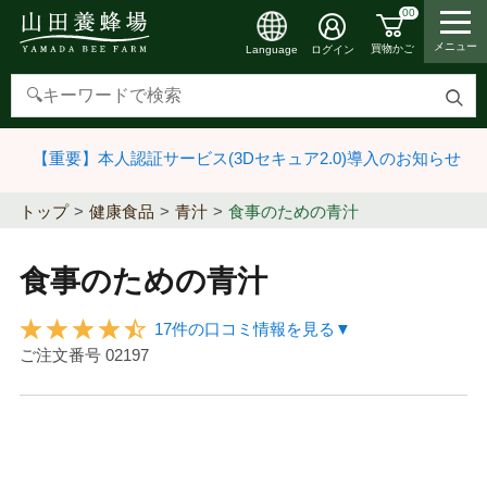
00
メニュー
買物かご
ログイン
Language
検
索
【重要】本人認証サービス(3Dセキュア2.0)導入のお知らせ
す
る
トップ
健康食品
青汁
食事のための青汁
食事のための青汁
17件の口コミ情報を見る▼
ご注文番号
02197