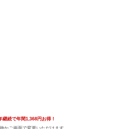
年継続で年間
1,368円
お得！
物かご画面で変更いただけます。