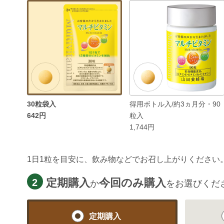
30粒袋入
得用ボトル入/約3ヵ月分・90
642円
粒入
1,744円
1日1粒を目安に、飲み物などでお召し上がりください
定期購入
今回のみ購入
2
か
をお選びくだ
定期購入