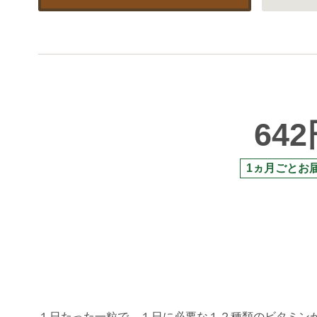
64
1ヵ月ごとお
１日たった一粒で、１日に必要な１２種類のビタミン