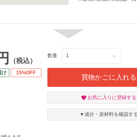
2円
数量
（税込）
届け
15%OFF
買物かごに入れる
お
お気に入りに登録する
気
に
入
▼成分・原材料を確認す
り
が補えます。