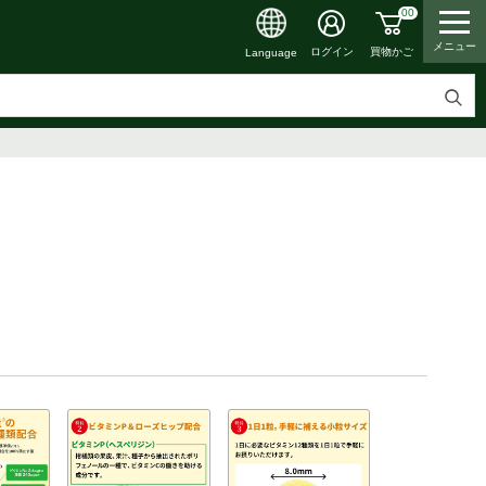
00
メニュー
買物かご
ログイン
Language
検
索
す
る