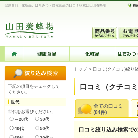
健康食品、化粧品、はちみつ・自然食品の口コミ検索は山田養蜂場
トップ
>
口コミ(クチコミ)絞り
口コミ（クチコミ
下記の項目をチェックして
ください。
世代
全ての口コミ
世代をお選びください。
(84件)
～20代
30代
40代
50代
口コミ絞り込み検索で
60代
70代～