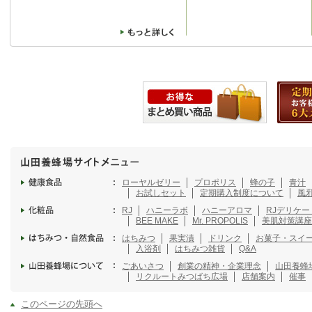
ローヤルゼリー
プロポリス
蜂の子
青汁
お試しセット
定期購入制度について
風
RJ
ハニーラボ
ハニーアロマ
RJデリケ
BEE MAKE
Mr. PROPOLIS
美肌対策講座
はちみつ
果実漬
ドリンク
お菓子・スイ
入浴剤
はちみつ雑貨
Q&A
ごあいさつ
創業の精神・企業理念
山田養蜂
リクルート
みつばち広場
店舗案内
催事
このページの先頭へ