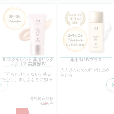
RJエクセレント 薬用リンク
薬用RJ UVプラス
ルクリア 美肌色UV
大人肌のための日やけ止め
「守るだけじゃない」塗る
美容液
たびに、美しさを育てるUV
通常税込価格
4,620
円