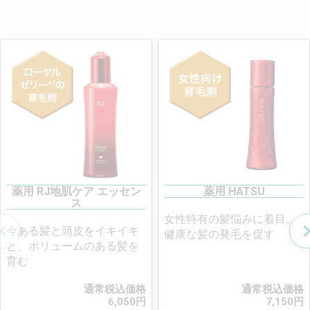
薬用 RJ地肌ケア エッセン
薬用 HATSU
ス
女性特有の髪悩みに着目。
今ある髪と頭皮をイキイキ
健康な髪の発毛を促す
と、ボリュームのある髪を
育む
通常税込価格
通常税込価格
6,050
円
7,150
円