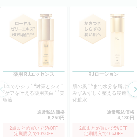
薬用 RJエッセンス
RJローション
＊4
＊
＊6
1本で小ジワ
対策とシミ
肌の奥
まで水分を届けて
2
＊5
＊6
ケアを叶える薬用美白
美
みずみずしく整える浸透
容液
化粧水
通常税込価格
通常税込価格
8,250
円
4,180
円
2点まとめ買いで5%OFF
2点まとめ買いで5%OFF
定期購入で10%OFF
定期購入で10%OFF