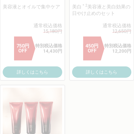
＊2
美容液とオイルで集中ケア
美白
美容液と美白効果の
日やけ止めのセット
通常税込価格
通常税込価格
15,180
円
12,650
円
750
円
特別税込価格
450
円
特別税込価格
OFF
OFF
14,430
円
12,200
円
詳しくはこちら
詳しくはこちら