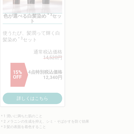
＊3
色が選べる白髪染め
セッ
ト
使うたび、髪潤って輝く白
＊3
髪染め
セット
通常税込価格
14,520
円
15
%
4点特別税込価格
OFF
12,340
円
詳しくはこちら
＊1 潤いに満ちた肌のこと
＊2 メラニンの生成を抑え、シミ・そばかすを防ぐ効果
＊3 髪の表面を着色すること