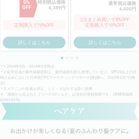
5
%
特別税込価格
通常税込価格
OFF
4,389
円
4,400
円
2点まとめ買いで5%OFF
定期購入で10%OFF
定期購入で10%OFF
詳しくはこちら
詳しくはこちら
＊1 2004年3月～2024年5月時点
＊2 化学合成の紫外線吸収剤も、紫外線散乱剤も使用していない、SPF20以上の日
焼け止めにおいて日本初(TPCマーケティングリサーチ(株)調べ、2023年2月7日時
点)
＊3 メラニンの生成を抑え、シミ・そばかすを防ぐ効果
※「植物から生まれたミツバチUVミルク」は当社の登録商標です。(商標登録第
6650162号)