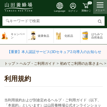
00
メニュー
買物かご
ログイン
Language
検
索
キャンペー
はちみつ
健康食品
化粧品
す
ン
自然食品
る
【重要】本人認証サービス(3Dセキュア2.0)導入のお知らせ
トップ
ヘルプ・ご利用ガイド
初めてご利用のお客さまへ
利用規約
当利用規約および別途定めるヘルプ・ご利用ガイド（以下、
「本規約」といいます）は山田養蜂場公式オンラインショッ