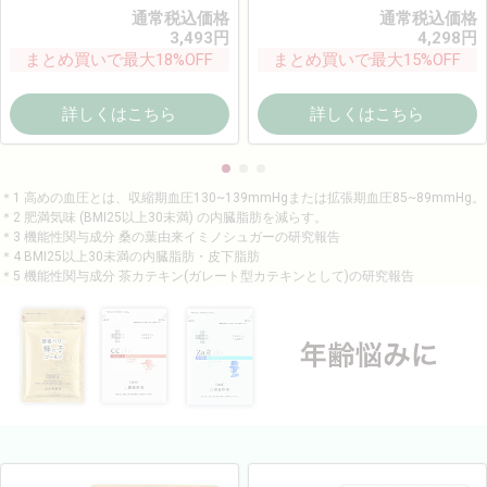
通常税込価格
通常税込価格
3,493
円
4,298
円
まとめ買いで最大18%OFF
まとめ買いで最大15%OFF
詳しくはこちら
詳しくはこちら
＊1 高めの血圧とは、収縮期血圧130~139mmHgまたは拡張期血圧85~89mmHg。
＊2 肥満気味 (BMI25以上30未満) の内臓脂肪を減らす。
＊3 機能性関与成分 桑の葉由来イミノシュガーの研究報告
＊4 BMI25以上30未満の内臓脂肪・皮下脂肪
＊5 機能性関与成分 茶カテキン(ガレート型カテキンとして)の研究報告