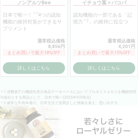
ノンアルツBee
イチョウ葉＋バコパ
＊1
日本で唯一！
4つの認知
認知機能の一部である「記
＊2
機能の維持対策ができるサ
憶力
」の維持に役立つ
プリメント
通常税込価格
通常税込価格
8,856
円
4,201
円
まとめ買いで最大18%OFF
まとめ買いで最大15%OFF
詳しくはこちら
詳しくはこちら
＊1 消費者庁の機能性表示食品データベースにおいてプロポリスエキスを機能性関
与成分とする商品として、日本で唯一(2025年9月時点)
＊2 健常な中高年者の、日常生活で見聞きした情報を覚え、思い出す力