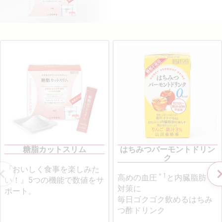
糖脂カットスリム
はちみつバーモントドリン
ク
『おいしく食事を楽しみた
＊1
＊2
高めの血圧
と内臓脂肪
い！』5つの機能で数値をサ
対策に
ポート。
毎日ゴクゴク飲めるはちみ
つ酢ドリンク