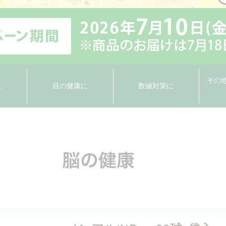
その
に
目の健康に
数値対策に