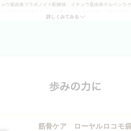
チョウ葉由来フラボノイド配糖体、イチョウ葉由来テルペンラ
いて会話や読み書きなどの基礎となる言葉や文字、行動を記憶し
詳しくみてみる
する力)を維持する機能があります。
ていることが気にならずに過ごせています。活字にも目を通して
し、思い出す力
お召し上がりください。妊娠中の方は飲用をお控えください。
ありません。本品は、特定保健用食品と異なり、機能性及び安全性について国による
スを。
筋骨ケア ローヤルロコモ袋入