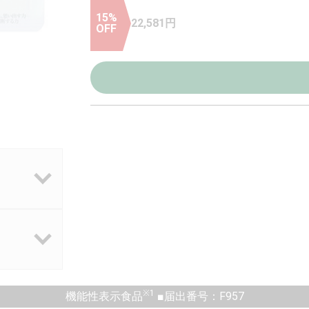
15
%
22,581
円
OFF
※1
機能性表示食品
■届出番号：F957