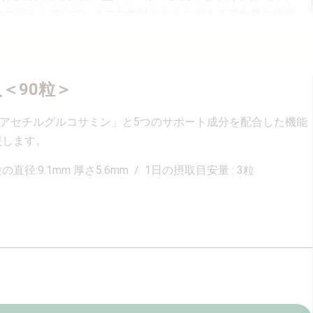
力の衰えを感じている方の加齢とともに衰える筋肉量の維持
評価を受けたものではありません。届け出られた科学的根拠等の情報は消費者庁のウ
＜90粒＞
-アセチルグルコサミン」と5つのサポート成分を配合した機能
援します。
 粒の直径:9.1mm 厚さ5.6mm / 1日の摂取目安量 : 3粒