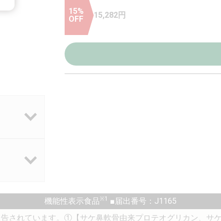
15
%
15,282
円
OFF
※1
機能性表示食品
■届出番号：J1165
報告されています。①【サケ鼻軟骨由来プロテオグリカン、サ