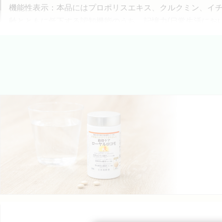
機能性表示：本品にはプロポリスエキス、クルクミン、イ
齢とともに低下する認知機能のうち、記憶力(日常生活にお
向け、正確に対処する力)、判断力(情報を処理し正確に判断
お客さまのお声
90歳の父がノンアルツBeeを飲用しています。ボーッとし
※お客さまの声は、個人の感想であり、使用感には個人差があります。
＊ 1 日常生活において会話や読み書きなどの基礎となる言葉や文字、行動を記憶
＊ 2 必要とする情報に意識を向け、正確に対処する力
＊ 3 情報を処理し正確に判断する力
※ 医薬品（特にワーファリンなど）を服用中の方は医師、薬剤師にご相談の上、
※ 1 本品は、医薬品と異なり、疾病の診断、治療、予防を目的としたものでは
ェブサイトで確認できます。食生活は、主食、主菜、副菜を基本に、食事のバラン