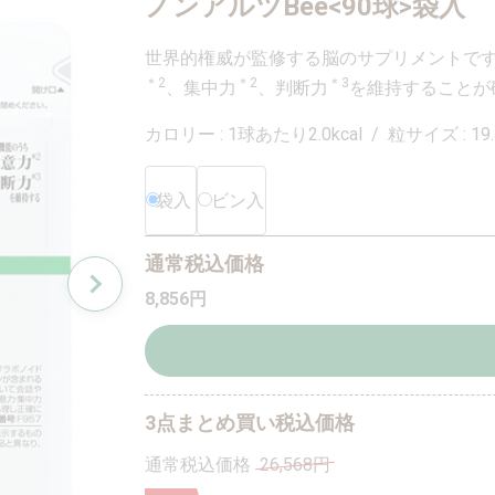
ノンアルツBee<90球>袋入
世界的権威が監修する脳のサプリメントで
＊2
＊2
＊3
、集中力
、判断力
を維持することが
カロリー : 1球あたり2.0kcal / 粒サイズ : 1
袋入
ビン入
通常税込価格
8,856
円
3点まとめ買い税込価格
通常税込価格
26,568円