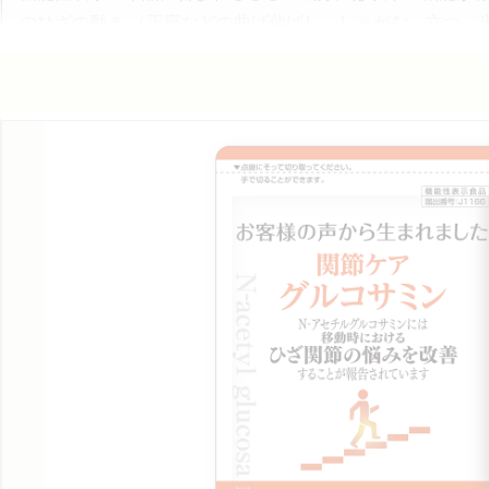
のひざの動き （正座などの曲げ伸ばし、しゃがむ、立つ、
に役立つ。②【大豆イソフラボン】健常な中高年女性の骨
※ 原材料名をご確認の上、喘息及び食物アレルギーなどアレルギー体質の方はお
※ イソフラボンを含む特定保健用食品などの併用は避け、過剰摂取にならないよ
※ 1 本品は、医薬品と異なり、疾病の診断、治療、予防を目的としたものでは
ェブサイトで確認できます。食生活は、主食、主菜、副菜を基本に、食事のバラン
＊ 1 機能性関与成分 サケ鼻軟骨由来プロテオグリカン・サケ鼻軟骨由来非変性
＊ 2 機能性関与成分 サケ鼻軟骨由来プロテオグリカン・サケ鼻軟骨由来非変性
＊ 3 機能性関与成分 大豆イソフラボンの研究報告（健常な中高年女性が対象）