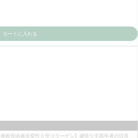
カートに入れる
ケ鼻軟骨由来非変性Ⅱ型コラーゲン】健常な中高年者の日常