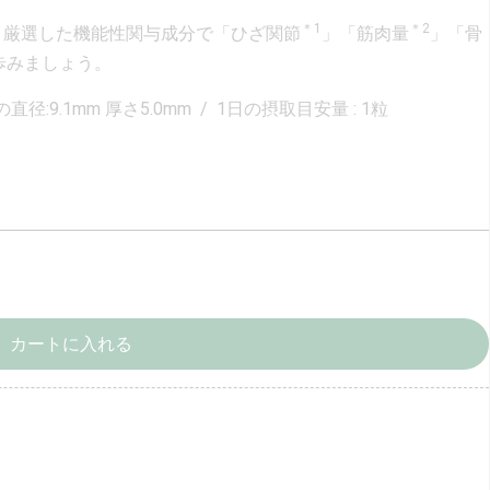
＊1
＊2
。厳選した機能性関与成分で「ひざ関節
」「筋肉量
」「骨
歩みましょう。
粒の直径:9.1mm 厚さ5.0mm / 1日の摂取目安量 : 1粒
カートに入れる