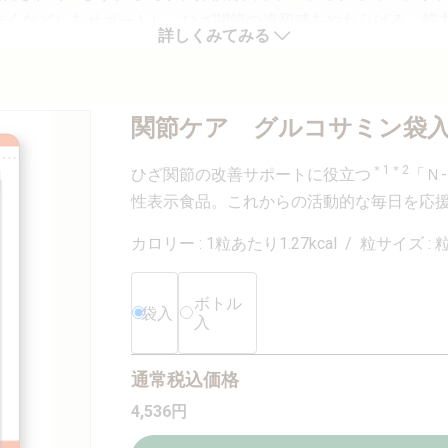
歩くなど）をサポートし、ひざ関節の違和感をやわらげる。筋
詳しくみてみる
の成分の維持に役立つ。
避けください。
う注意してください。
ありません。本品は、特定保健用食品と異なり、機能性及び安全性について国による
関節ケア グルコサミン袋入
スを。
Ⅱ型コラーゲンの研究報告（健常な中高年者が対象）
＊1
＊2
ひざ関節の改善サポートに役立つ
「Ｎ
Ⅱ型コラーゲンの研究報告（筋力の衰えを感じている方が対象）
性表示食品。これからの活動的な毎日を応
カロリー : 1粒あたり1.27kcal / 粒サイズ :
ボトル
袋入
入
通常税込価格
4,536
円