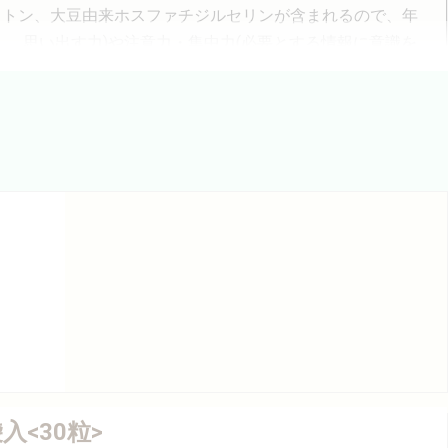
クトン、大豆由来ホスファチジルセリンが含まれるので、年
、思い出す力)や注意力・集中力(必要とする情報に意識を
おり、父もすっきりすると言っています。
評価を受けたものではありません。届け出られた科学的根拠等の情報は消費者庁のウ
<30粒>