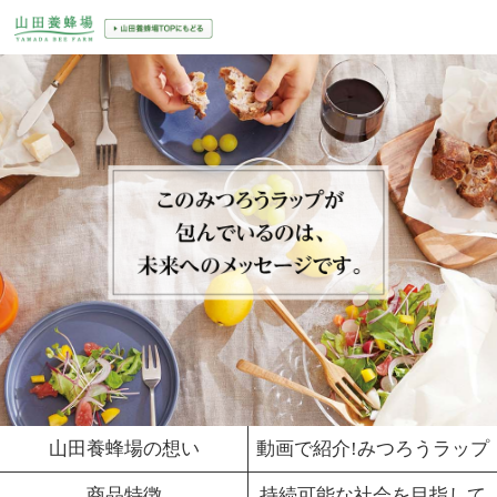
山田養蜂場の想い
動画で紹介!みつろうラップ
商品特徴
持続可能な社会を目指して