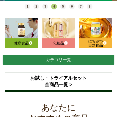
1
2
3
4
5
6
7
8
はちみつ
健康食品
化粧品
自然食品
カテゴリ一覧
お試し・トライアルセット
全商品一覧 >
あなたに