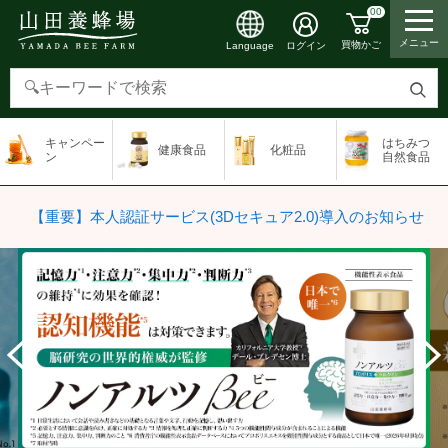
00
メニュー
買物かご
ログイン
Language
検
索
キャンペー
はちみつ
健康食品
化粧品
す
ン
自然食品
る
【重要】本人認証サービス(3Dセキュア2.0)導入のお知らせ