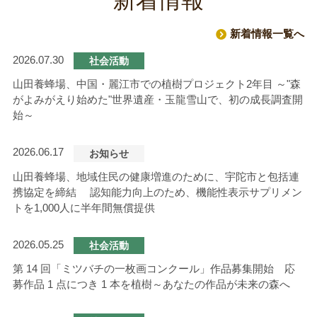
新着情報
新着情報一覧へ
2026.07.30
社会活動
山田養蜂場、中国・麗江市での植樹プロジェクト2年目 ～"森
がよみがえり始めた"世界遺産・玉龍雪山で、初の成長調査開
始～
2026.06.17
お知らせ
山田養蜂場、地域住民の健康増進のために、宇陀市と包括連
携協定を締結 認知能力向上のため、機能性表示サプリメン
トを1,000人に半年間無償提供
2026.05.25
社会活動
第 14 回「ミツバチの一枚画コンクール」作品募集開始 応
募作品 1 点につき 1 本を植樹～あなたの作品が未来の森へ