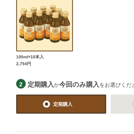
100ml×10本入
2,754円
定期購入
今回のみ購入
2
か
をお選びくだ
定期購入