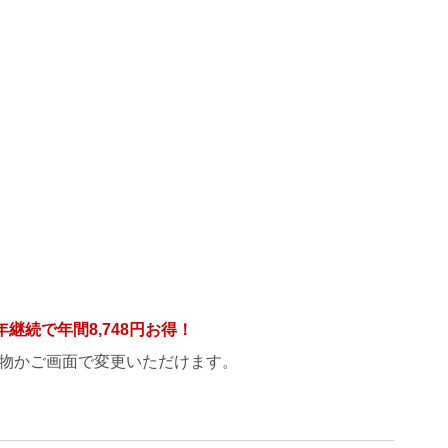
年継続で年間
8,748円
お得！
物かご画面で変更いただけます。