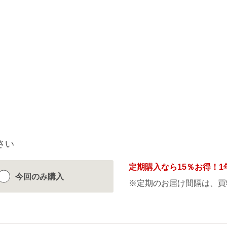
さい
定期購入なら
15％
お得！1
今回のみ
購入
※定期のお届け間隔は、買