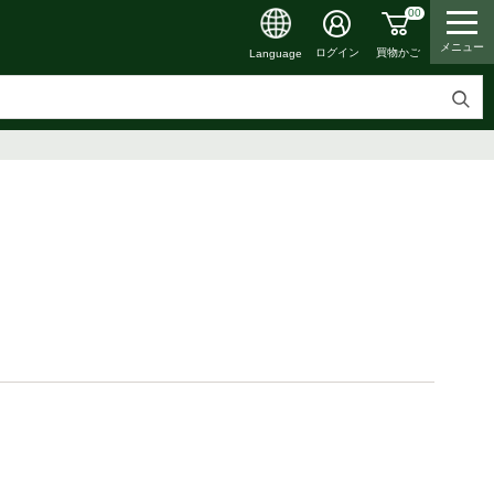
00
メニュー
買物かご
ログイン
Language
検
索
す
る