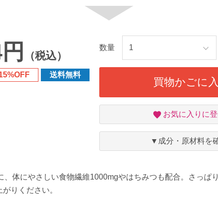
4円
数量
（税込）
15%OFF
送料無料
買物かごに
お
お気に入りに登
気
に
入
▼成分・原材料を
り
）に、体にやさしい食物繊維1000mgやはちみつも配合。さっぱ
上がりください。