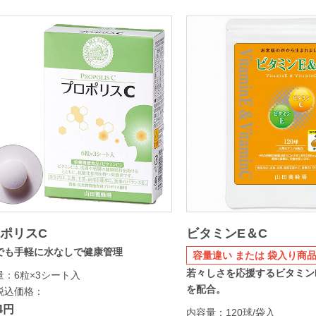
ポリスC
ビタミンE＆C
でも手軽に水なしで健康管理
容量違い または 袋入り商品
若々しさを応援するビタミン
量：6粒×3シート入
を配合。
税込価格：
04円
内容量：120球/袋入