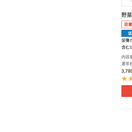
野
容量
栄養
含む1
内容量
通常
3,7