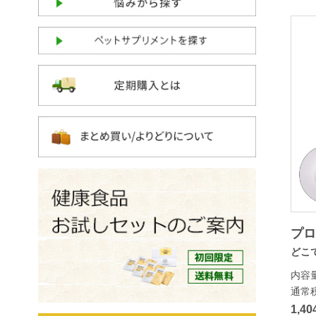
プロ
どこ
内容
通常
1,4