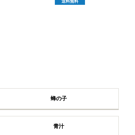
送料無料
蜂の子
青汁