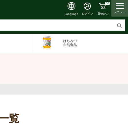
00
メニュー
買物かご
ログイン
Language
検
索
はちみつ
す
自然食品
る
一覧