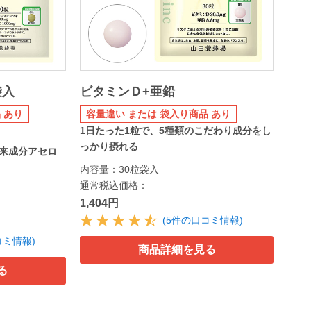
袋入
ビタミンＤ+亜鉛
 あり
容量違い または 袋入り商品 あり
1日たった1粒で、5種類のこだわり成分をし
っかり摂れる
来成分アセロ
内容量：30粒袋入
通常税込価格：
1,404円
(5件の口コミ情報)
コミ情報)
商品詳細を見る
る