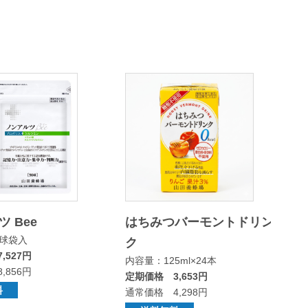
 Bee
はちみつバーモントドリン
0球袋入
ク
,527円
内容量：125ml×24本
,856円
定期価格 3,653円
料
通常価格 4,298円