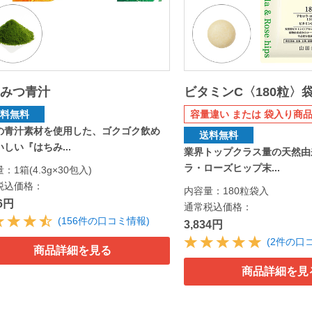
ちみつ青汁
ビタミンC〈180粒〉
送料無料
容量違い または 袋入り商品
の青汁素材を使用した、ゴクゴク飲め
送料無料
しい『はちみ...
業界トップクラス量の天然由
ラ・ローズヒップ末...
：1箱(4.3g×30包入)
税込価格：
内容量：180粒袋入
76円
通常税込価格：
(156件の口コミ情報)
3,834円
(2件の口
商品詳細を見る
商品詳細を見