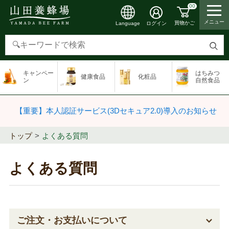
00
メニュー
買物かご
ログイン
Language
検
索
キャンペー
はちみつ
健康食品
化粧品
す
ン
自然食品
る
【重要】本人認証サービス(3Dセキュア2.0)導入のお知らせ
トップ
よくある質問
よくある質問
ご注文・お支払いについて