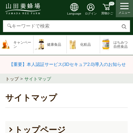
00
メニュー
買物かご
ログイン
Language
検
索
キャンペー
はちみつ
健康食品
化粧品
す
ン
自然食品
る
【重要】本人認証サービス(3Dセキュア2.0)導入のお知らせ
トップ
サイトマップ
サイトマップ
トップページ