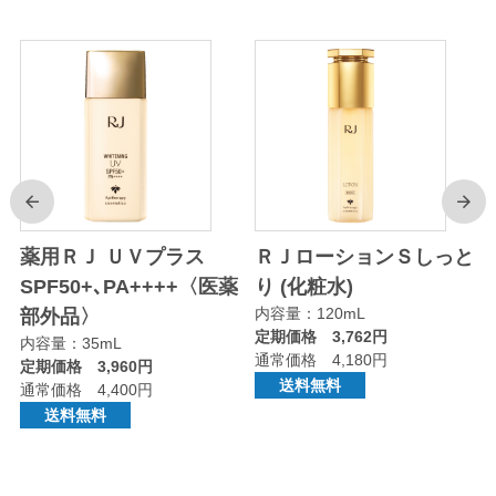
前
次
り
薬用ＲＪ ＵＶプラス
ＲＪローションＳしっと
SPF50+､PA++++〈医薬
り (化粧水)
内容量：120mL
部外品〉
定期価格 3,762円
内容量：35mL
通常価格 4,180円
定期価格 3,960円
送料無料
通常価格 4,400円
送料無料