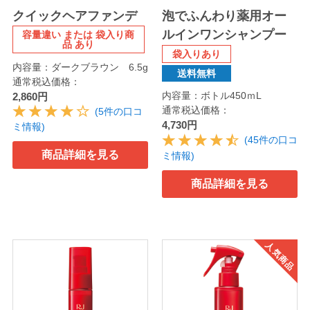
クイックヘアファンデ
泡でふんわり薬用オー
ルインワンシャンプー
容量違い または 袋入り商
品 あり
袋入りあり
内容量：ダークブラウン 6.5g
送料無料
通常税込価格：
内容量：ボトル450ｍL
2,860円
通常税込価格：
(5件の口コ
4,730円
ミ情報)
(45件の口コ
商品詳細を見る
ミ情報)
商品詳細を見る
人気商品