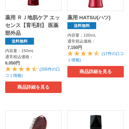
薬用 ＲＪ地肌ケア エッ
薬用 HATSU(ハツ)
センス【育毛剤】 医薬
送料無料
部外品
内容量：100mL
通常税込価格：
送料無料
7,150円
内容量：150mL
(17件の口コ
通常税込価格：
ミ情報)
6,050円
(205件の口
商品詳細を見る
コミ情報)
商品詳細を見る