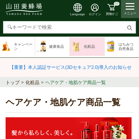
00
メニュー
買物かご
ログイン
Language
検
索
キャンペー
はちみつ
健康食品
化粧品
す
ン
自然食品
る
【重要】本人認証サービス(3Dセキュア2.0)導入のお知らせ
トップ
化粧品
ヘアケア・地肌ケア商品一覧
ヘアケア・地肌ケア商品一覧