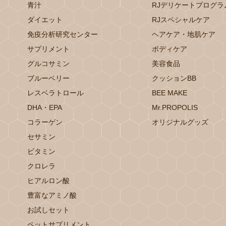
青汁
RJデリケートプログラ
ダイエット
RJスペシャルケア
免疫分析研究センター
ヘアケア・地肌ケア
サプリメント
ボディケア
グルコサミン
美容食品
ブルーベリー
クッションBB
レスベラトロール
BEE MAKE
DHA・EPA
Mr.PROPOLIS
コラーゲン
オリジナルグッズ
セサミン
ビタミン
クロレラ
ヒアルロン酸
豊富なアミノ酸
お試しセット
ペットサプリメント