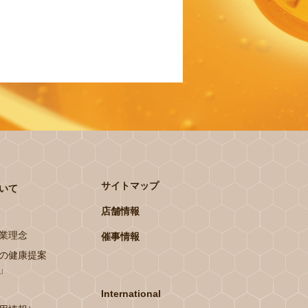
サイトマップ
いて
店舗情報
業理念
催事情報
の健康提案
」
International