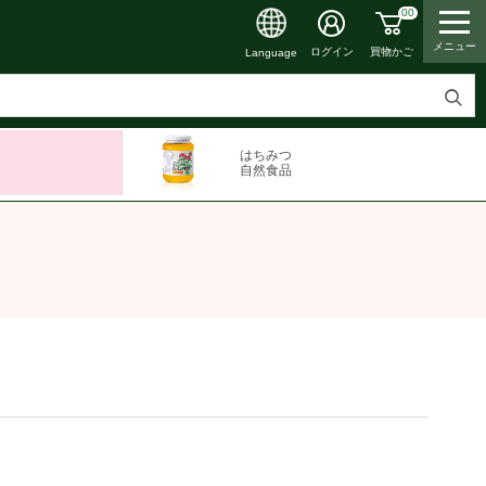
00
メニュー
買物かご
ログイン
Language
検
索
はちみつ
す
自然食品
る