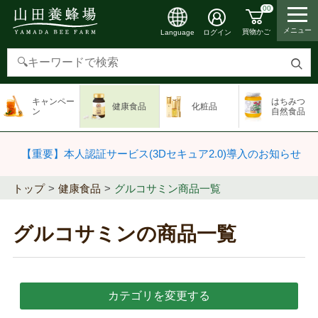
00
メニュー
買物かご
ログイン
Language
検
索
キャンペー
はちみつ
健康食品
化粧品
す
ン
自然食品
る
【重要】本人認証サービス(3Dセキュア2.0)導入のお知らせ
トップ
健康食品
グルコサミン商品一覧
グルコサミンの商品一覧
カテゴリを変更する