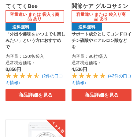
てくてくBee
関節ケア グルコサミン
容量違い または 袋入り商
容量違い または 袋入り商
品 あり
品 あり
送料無料
送料無料
「外出や趣味をいつまでも楽し
サポート成分としてコンドロイ
みたい」という方におすすめ
チン硫酸やヒアルロン酸など
で...
を...
内容量：120粒/袋入
内容量：90粒/袋入
通常税込価格：
通常税込価格：
8,856円
4,536円
(2件の口コ
(42件の口コ
ミ情報)
ミ情報)
商品詳細を見る
商品詳細を見る
ペット用