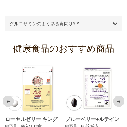
グルコサミンのよくある質問Q＆A
健康食品のおすすめ商品
前
次
リ
ローヤルゼリー キング
ブルーベリー+ルテイン
内容量：袋入(100粒)
内容量：60球/袋入