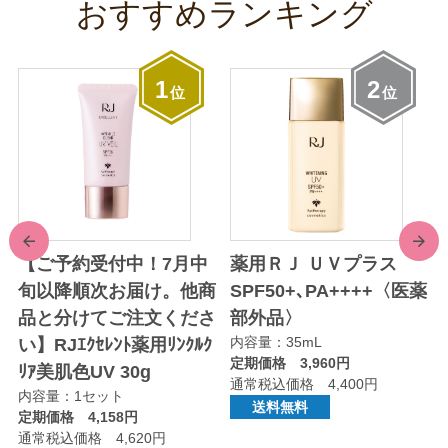
おすすめランキング
1
2
位
位
前
次
【ご予約受付中！7月中
薬用ＲＪ ＵＶプラス
旬以降順次お届け。他商
SPF50+､PA++++〈医薬
品と分けてご注文くださ
部外品〉
内容量：35mL
い】RJｴｸｾﾚﾝﾄ薬用ﾘﾝｸﾙｸ
定期価格 3,960円
ﾘｱ美肌色UV 30g
通常税込価格 4,400円
内容量：1セット
送料無料
定期価格 4,158円
通常税込価格 4,620円