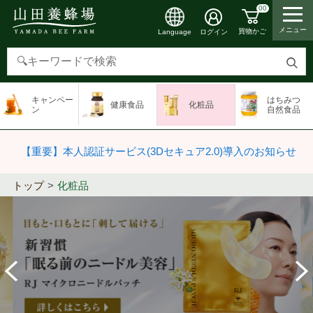
00
メニュー
買物かご
ログイン
Language
検
索
キャンペー
はちみつ
健康食品
化粧品
す
ン
自然食品
る
【重要】本人認証サービス(3Dセキュア2.0)導入のお知らせ
トップ
化粧品