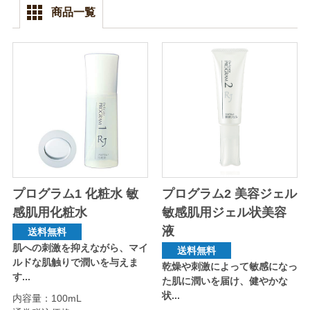
商品一覧
プログラム1 化粧水 敏
プログラム2 美容ジェル
感肌用化粧水
敏感肌用ジェル状美容
液
送料無料
肌への刺激を抑えながら、マイ
送料無料
ルドな肌触りで潤いを与えま
乾燥や刺激によって敏感になっ
す...
た肌に潤いを届け、健やかな
状...
内容量：100mL