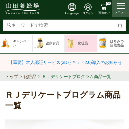
00
メニュー
買物かご
ログイン
Language
検
索
キャンペー
はちみつ
健康食品
化粧品
す
ン
自然食品
る
【重要】本人認証サービス(3Dセキュア2.0)導入のお知らせ
トップ
化粧品
ＲＪデリケートプログラム商品一覧
ＲＪデリケートプログラム商品
一覧