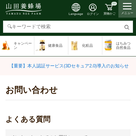
00
メニュー
買物かご
ログイン
Language
検
索
キャンペー
はちみつ
健康食品
化粧品
す
ン
自然食品
る
【重要】本人認証サービス(3Dセキュア2.0)導入のお知らせ
お問い合わせ
よくある質問