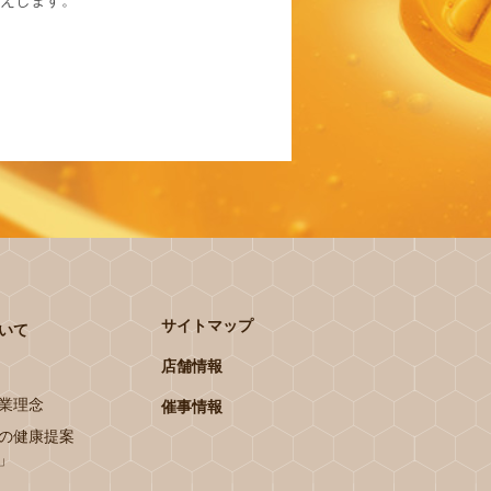
えします。
サイトマップ
いて
店舗情報
業理念
催事情報
の健康提案
」