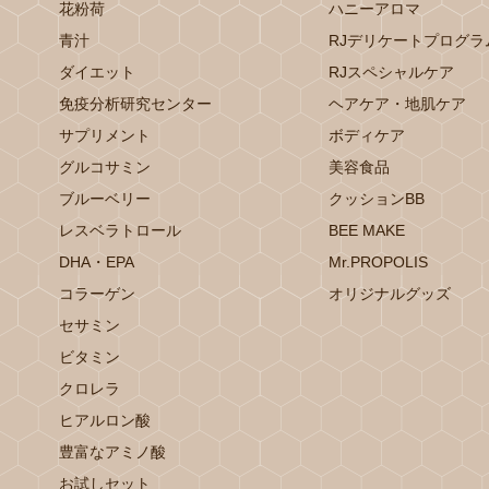
花粉荷
ハニーアロマ
青汁
RJデリケートプログラ
ダイエット
RJスペシャルケア
免疫分析研究センター
ヘアケア・地肌ケア
サプリメント
ボディケア
グルコサミン
美容食品
ブルーベリー
クッションBB
レスベラトロール
BEE MAKE
DHA・EPA
Mr.PROPOLIS
コラーゲン
オリジナルグッズ
セサミン
ビタミン
クロレラ
ヒアルロン酸
豊富なアミノ酸
お試しセット