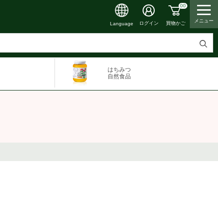
00
メニュー
買物かご
ログイン
Language
検
索
はちみつ
す
自然食品
る