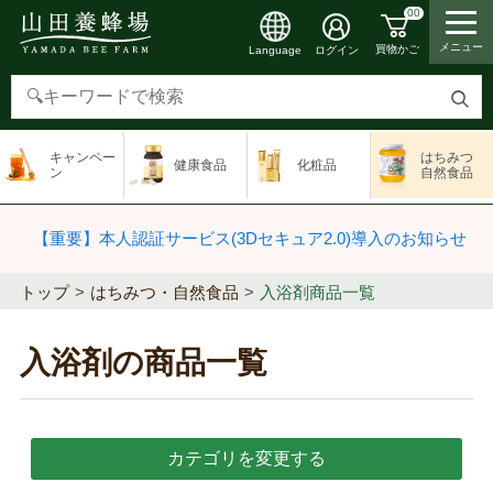
00
メニュー
買物かご
ログイン
Language
検
索
キャンペー
はちみつ
健康食品
化粧品
す
ン
自然食品
る
【重要】本人認証サービス(3Dセキュア2.0)導入のお知らせ
トップ
はちみつ・自然食品
入浴剤商品一覧
入浴剤の商品一覧
カテゴリを変更する