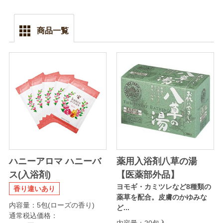
商品一覧
ハニーアロマ ハニーバ
薬用入浴剤八草の湯
ス(入浴剤)
【医薬部外品】
ヨモギ・カミツレなど8種類の
香り違いあり
薬草を配合。皮膚のかゆみな
内容量：5包(ローズの香り)
ど...
通常税込価格：