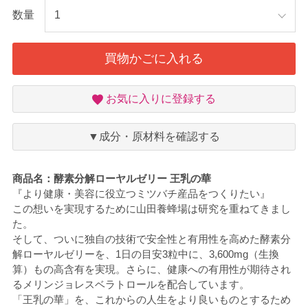
数量
買物かごに入れる
お
お気に入りに登録する
気
に
入
▼成分・原材料を確認する
り
商品名：酵素分解ローヤルゼリー 王乳の華
『より健康・美容に役立つミツバチ産品をつくりたい』
この想いを実現するために山田養蜂場は研究を重ねてきまし
た。
そして、ついに独自の技術で安全性と有用性を高めた酵素分
解ローヤルゼリーを、1日の目安3粒中に、3,600mg（生換
算）もの高含有を実現。さらに、健康への有用性が期待され
るメリンジョレスベラトロールを配合しています。
「王乳の華」を、これからの人生をより良いものとするため