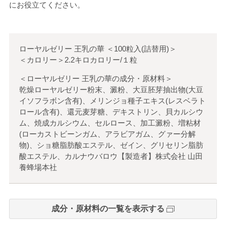
にお役立てください。
ローヤルゼリー 王乳の華
＜
100粒入(詰替用)
＞
＜カロリー＞2.2キロカロリー/１粒
＜ローヤルゼリー 王乳の華の成分・原材料＞
乾燥ローヤルゼリー粉末、澱粉、大豆胚芽抽出物(大豆
イソフラボン含有)、メリンジョ種子エキス(レスベラト
ロール含有)、還元麦芽糖、デキストリン、貝カルシウ
ム、焼成カルシウム、セルロース、加工澱粉、増粘材
(ローカストビーンガム、アラビアガム、グァー分解
物)、ショ糖脂肪酸エステル、ゼイン、グリセリン脂肪
酸エステル、カルナウバロウ【製造者】株式会社 山田
養蜂場本社
成分・原材料の一覧を表示する