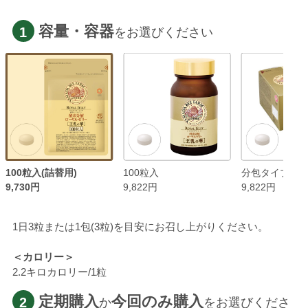
容量・容器
1
をお選びください
100粒入(詰替用)
100粒入
分包タイプ(33包
9,730円
9,822円
9,822円
1日3粒または1包(3粒)を目安にお召し上がりください。
＜カロリー＞
2.2キロカロリー/1粒
定期購入
今回のみ購入
2
か
をお選びくださ