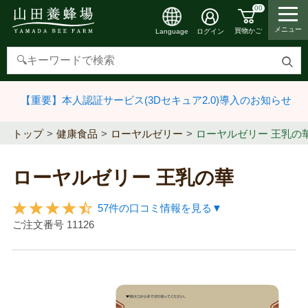
00
メニュー
買物かご
ログイン
Language
検
索
【重要】本人認証サービス(3Dセキュア2.0)導入のお知らせ
す
る
トップ
健康食品
ローヤルゼリー
ローヤルゼリー 王乳の
ローヤルゼリー 王乳の華
57件の口コミ情報を見る▼
ご注文番号
11126