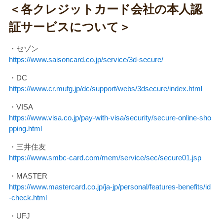
＜各クレジットカード会社の本人認
証サービスについて＞
・セゾン
https://www.saisoncard.co.jp/service/3d-secure/
・DC
https://www.cr.mufg.jp/dc/support/webs/3dsecure/index.html
・VISA
https://www.visa.co.jp/pay-with-visa/security/secure-online-sho
pping.html
・三井住友
https://www.smbc-card.com/mem/service/sec/secure01.jsp
・MASTER
https://www.mastercard.co.jp/ja-jp/personal/features-benefits/id
-check.html
・UFJ