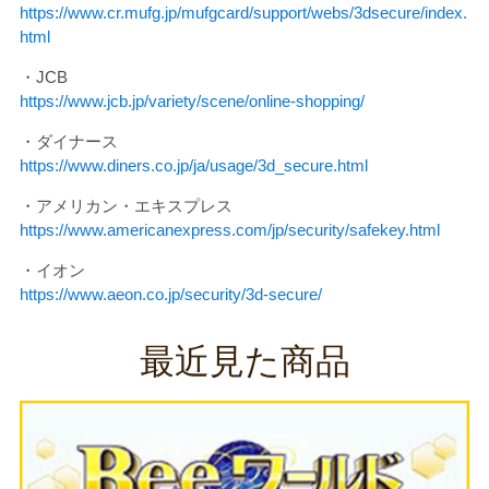
https://www.cr.mufg.jp/mufgcard/support/webs/3dsecure/index.
html
・JCB
https://www.jcb.jp/variety/scene/online-shopping/
・ダイナース
https://www.diners.co.jp/ja/usage/3d_secure.html
・アメリカン・エキスプレス
https://www.americanexpress.com/jp/security/safekey.html
・イオン
https://www.aeon.co.jp/security/3d-secure/
最近見た商品