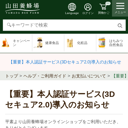
00
メニュー
買物かご
ログイン
Language
検
索
キャンペー
はちみつ
健康食品
化粧品
す
ン
自然食品
る
【重要】本人認証サービス(3Dセキュア2.0)導入のお知らせ
トップ
ヘルプ・ご利用ガイド
お支払いについて
【重要】
【重要】本人認証サービス(3D
セキュア2.0)導入のお知らせ
平素より山田養蜂場オンラインショップをご利用いただき、
ありがとうございます。