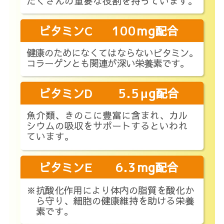
たくさんの重要な役割を持っています。
mg
ビタミンC
100
配合
健康のためになくてはならないビタミン。
コラーゲンとも関連が深い栄養素です。
μg
ビタミンD
5.5
配合
魚介類、きのこに豊富に含まれ、カル
シウムの吸収をサポートするといわれ
ています。
mg
ビタミンE
6.3
配合
※抗酸化作用により体内の脂質を酸化か
ら守り、細胞の健康維持を助ける栄養
素です。