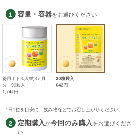
容量・容器
1
をお選びください
得用ボトル入/約3ヵ月
30粒袋入
分・90粒入
642円
1,744円
1日1粒を目安に、飲み物などでお召し上がりください。
定期購入
今回のみ購入
2
か
をお選びくださ
い