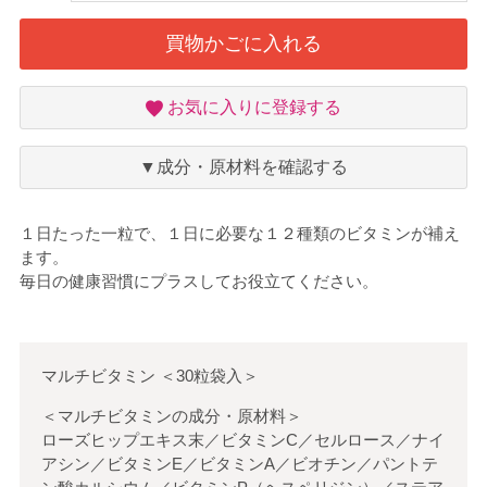
買物かごに入れる
お
お気に入りに登録する
気
に
入
▼成分・原材料を確認する
り
１日たった一粒で、１日に必要な１２種類のビタミンが補え
ます。
毎日の健康習慣にプラスしてお役立てください。
マルチビタミン
＜
30粒袋入
＞
＜マルチビタミンの成分・原材料＞
ローズヒップエキス末／ビタミンC／セルロース／ナイ
アシン／ビタミンE／ビタミンA／ビオチン／パントテ