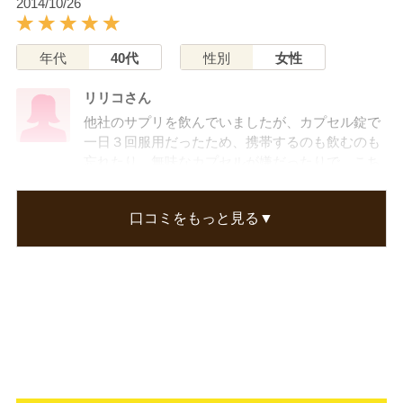
2014/10/26
年代
40代
性別
女性
リリコさん
他社のサプリを飲んでいましたが、カプセル錠で
一日３回服用だったため、携帯するのも飲むのも
忘れたり、無味なカプセルが嫌だったりで、こち
らを試してみた所、１日一回で、小さなタブレッ
トも酸っぱい味がして、ビタミン飲んでるな～と
口コミをもっと見る▼
いう感じで、私にはピッタリで、定期購入しまし
た♪
この口コミが参考になった
1
人のお客様が参考になったと考えています