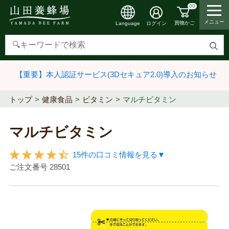
00
メニュー
買物かご
ログイン
Language
検
索
【重要】本人認証サービス(3Dセキュア2.0)導入のお知らせ
す
る
トップ
健康食品
ビタミン
マルチビタミン
マルチビタミン
15件の口コミ情報を見る▼
ご注文番号
28501