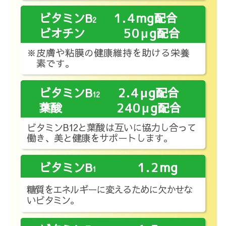
mg
ビタミンB
1.4
配合
2
μg
ビオチン
50
配合
※皮膚や粘膜の健康維持を助ける栄養
素です。
μg
ビタミンB
2.4
配合
12
μg
葉酸
240
配合
ビタミンB12と葉酸は互いに協力し合って
働き、美と健康をサポートします。
mg
ビタミンB
1.2
1
糖質をエネルギーに変えるために欠かせな
いビタミン。