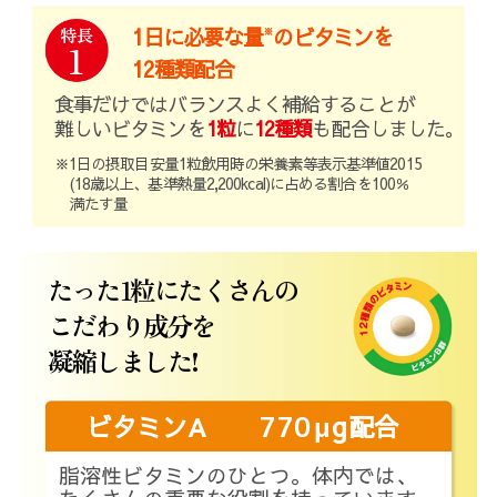
特長
1日に必要な量
のビタミンを
※
1
12種類配合
食事だけではバランスよく補給することが
難しいビタミンを
1粒
に
12種類
も配合しました。
※1日の摂取目安量1粒飲用時の栄養素等表示基準値2015
(18歳以上、基準熱量2,200kcal)に占める割合を100％
満たす量
たった1粒にたくさんの
こだわり成分を
凝縮しました!
μg
ビタミンA
770
配合
脂溶性ビタミンのひとつ。体内では、