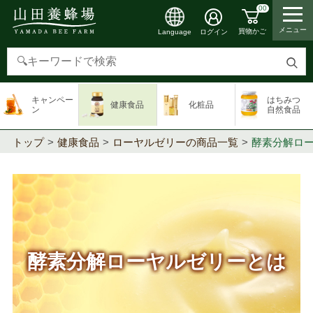
00
メニュー
買物かご
ログイン
Language
検
索
キャンペー
はちみつ
健康食品
化粧品
す
ン
自然食品
る
トップ
健康食品
ローヤルゼリーの商品一覧
酵素分解ロ
酵素分解ローヤルゼリーとは