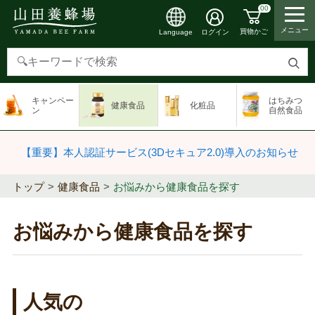
00
メニュー
買物かご
ログイン
Language
検
索
キャンペー
はちみつ
健康食品
化粧品
す
ン
自然食品
る
【重要】本人認証サービス(3Dセキュア2.0)導入のお知らせ
トップ
健康食品
お悩みから健康食品を探す
お悩みから健康食品を探す
人気の