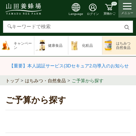
00
メニュー
買物かご
ログイン
Language
検
索
キャンペー
はちみつ
健康食品
化粧品
す
ン
自然食品
る
【重要】本人認証サービス(3Dセキュア2.0)導入のお知らせ
トップ
はちみつ・自然食品
ご予算から探す
ご予算から探す