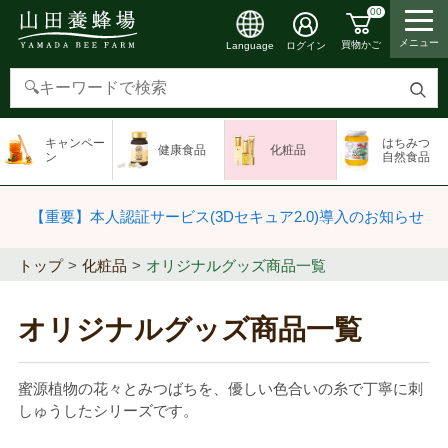
00
メニュー
買物かご
ログイン
Language
検
索
キャンペー
はちみつ
健康食品
化粧品
す
ン
自然食品
る
【重要】本人認証サービス(3Dセキュア2.0)導入のお知らせ
トップ
化粧品
オリジナルグッズ商品一覧
オリジナルグッズ商品一覧
蜜源植物の花々とみつばちを、優しい色合いの糸で丁寧に刺
しゅうしたシリーズです。