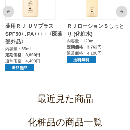
前
次
り
薬用ＲＪ ＵＶプラス
ＲＪローションＳしっと
SPF50+､PA++++〈医薬
り (化粧水)
内容量：120mL
部外品〉
定期価格 3,762円
内容量：35mL
通常価格 4,180円
定期価格 3,960円
送料無料
通常価格 4,400円
送料無料
最近見た商品
化粧品の商品一覧