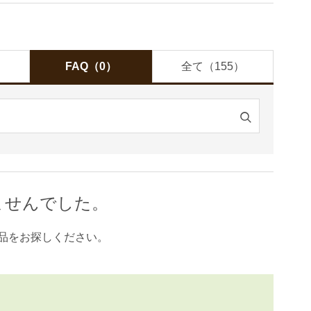
FAQ（0）
全て（155）
検
索
す
る
ませんでした。
品をお探しください。