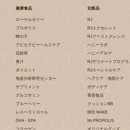
健康食品
化粧品
ローヤルゼリー
RJ
プロポリス
RJエクセレント
蜂の子
RJブーストクレンズ
アピセラピーヘルスケア
ハニーラボ
花粉荷
ハニーアロマ
青汁
RJデリケートプログラ
ダイエット
RJスペシャルケア
免疫分析研究センター
ヘアケア・地肌ケア
サプリメント
ボディケア
グルコサミン
美容食品
ブルーベリー
クッションBB
レスベラトロール
BEE MAKE
DHA・EPA
Mr.PROPOLIS
コラーゲン
オリジナルグッズ