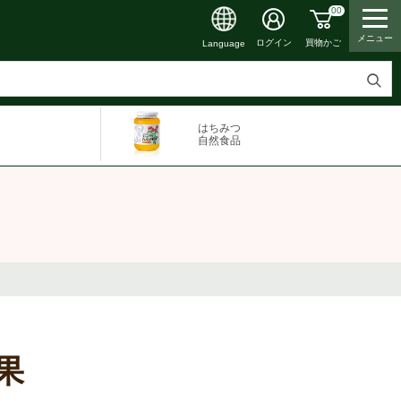
00
メニュー
買物かご
ログイン
Language
検
索
はちみつ
す
自然食品
る
果