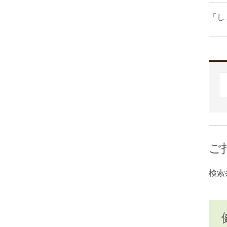
「し
ご
検索