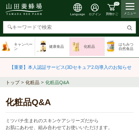
00
メニュー
買物かご
ログイン
Language
検
索
キャンペー
はちみつ
健康食品
化粧品
す
ン
自然食品
る
【重要】本人認証サービス(3Dセキュア2.0)導入のお知らせ
トップ
化粧品
化粧品Q&A
化粧品Q&A
ミツバチ生まれのスキンケアシリーズだから
お肌にあわせ、組み合わせてお使いいただけます。