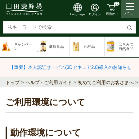
00
メニュー
買物かご
ログイン
Language
検
索
キャンペー
はちみつ
健康食品
化粧品
す
ン
自然食品
る
【重要】本人認証サービス(3Dセキュア2.0)導入のお知らせ
トップ
ヘルプ・ご利用ガイド
初めてご利用のお客さまへ
ご利用環境について
動作環境について