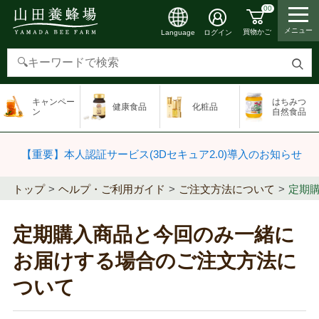
00
メニュー
買物かご
ログイン
Language
検
索
キャンペー
はちみつ
健康食品
化粧品
す
ン
自然食品
る
【重要】本人認証サービス(3Dセキュア2.0)導入のお知らせ
トップ
ヘルプ・ご利用ガイド
ご注文方法について
定期
定期購入商品と今回のみ一緒に
お届けする場合のご注文方法に
ついて