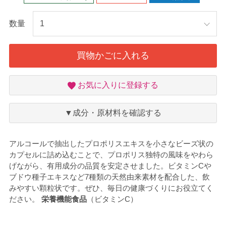
数量
買物かごに入れる
お
お気に入りに登録する
気
に
入
▼成分・原材料を確認する
り
アルコールで抽出したプロポリスエキスを小さなビーズ状の
カプセルに詰め込むことで、プロポリス独特の風味をやわら
げながら、有用成分の品質を安定させました。ビタミンCや
ブドウ種子エキスなど7種類の天然由来素材を配合した、飲
みやすい顆粒状です。ぜひ、毎日の健康づくりにお役立てく
ださい。
栄養機能食品
（ビタミンC）