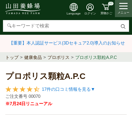
00
メニュー
買物かご
ログイン
Language
検
索
【重要】本人認証サービス(3Dセキュア2.0)導入のお知らせ
す
る
トップ
健康食品
プロポリス
プロポリス顆粒A.P.C
プロポリス顆粒A.P.C
17件の口コミ情報を見る▼
ご注文番号
00070
※7月24日リニューアル