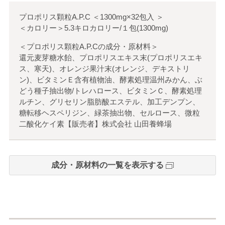
プロポリス顆粒A.P.C
＜
1300mg×32包入
＞
＜カロリー＞5.3キロカロリー/１包(1300mg)
＜プロポリス顆粒A.P.Cの成分・原材料＞
還元麦芽糖水飴、プロポリスエキス末(プロポリスエキ
ス、寒天)、オレンジ果汁末(オレンジ、デキストリ
ン)、ビタミンＥ含有植物油、酵素処理温州みかん、ぶ
どう種子抽出物/トレハロース、ビタミンＣ、酵素処理
ルチン、グリセリン脂肪酸エステル、加工デンプン、
糖転移ヘスペリジン、緑茶抽出物、セルロース、微粒
二酸化ケイ素【販売者】株式会社 山田養蜂場
成分・原材料の一覧を表示する