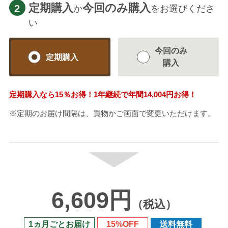
定期購入
今回のみ購入
2
か
をお選びくださ
い
今回のみ
定期購入
購入
定期購入なら
15％
お得！1年継続で年間
14,004円
お得！
※定期のお届け間隔は、買物かご画面で変更いただけます。
6,609円
（税込）
1ヵ月ごとお届け
15%OFF
送料無料