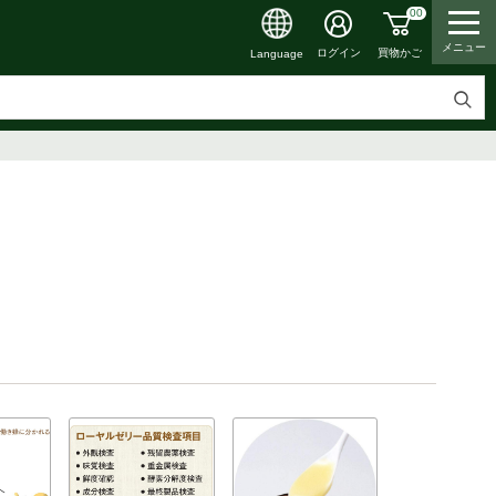
00
メニュー
買物かご
ログイン
Language
検
索
す
る