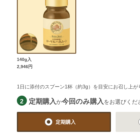
140g入
2,946円
1日に添付のスプーン1杯（約3g）を目安にお召し上が
定期購入
今回のみ購入
2
か
をお選びくだ
定期購入