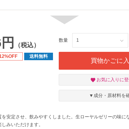
6円
数量
（税込）
12%OFF
送料無料
買物かごに
お
お気に入りに登
気
に
入
▼成分・原材料を
り
質を安定させ、飲みやすくしました。生ローヤルゼリーの味に
楽しみいただけます。