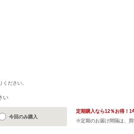
りください。
さい
定期購入なら
12％
お得！1
今回のみ
購入
※定期のお届け間隔は、買