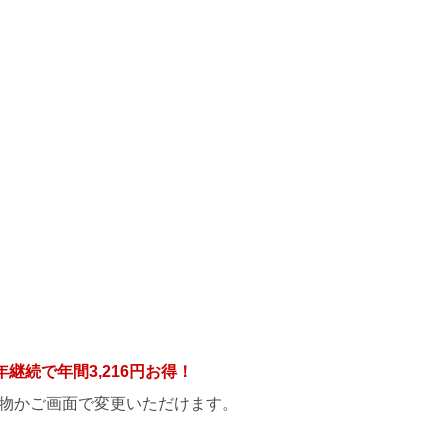
年継続で年間
3,216円
お得！
物かご画面で変更いただけます。