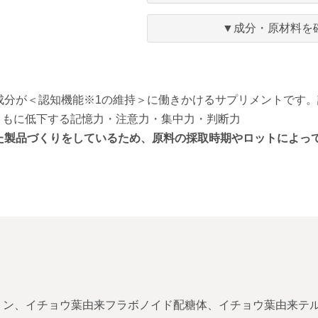
に
入
▼成分・原材料を
り
分が＜認知機能※1の維持＞に働きかけるサプリメントです。
ともに低下する記憶力・注意力・集中力・判断力
た製品づくりをしているため、原料の採取時期やロットによっ
ミン、イチョウ葉由来フラボノイド配糖体、イチョウ葉由来テ