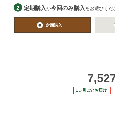
定期購入
今回のみ購入
2
か
をお選びくだ
定期購入
7,52
1ヵ月ごとお届け