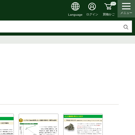
00
メニュー
買物かご
ログイン
Language
検
索
す
る