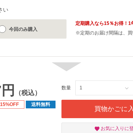
さい
定期購入なら
15％
お得！1
今回のみ
購入
※定期のお届け間隔は、買
7円
数量
（税込）
15%OFF
送料無料
買物かごに
お
お気に入りに
気