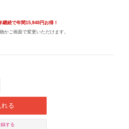
年継続で年間
15,948円
お得！
物かご画面で変更いただけます。
入れる
登録する