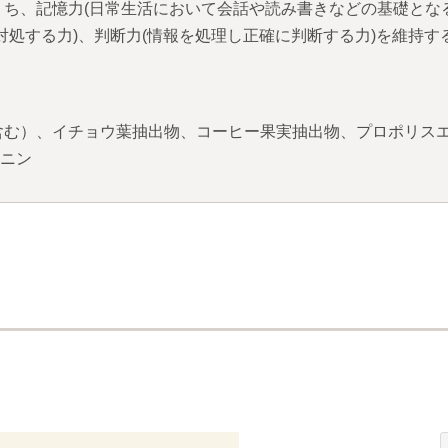
ち、記憶力(日常生活において会話や読み書きなどの基礎とな
対処する力)、判断力(情報を処理し正確に判断する力)を維持す
む）、イチョウ葉抽出物、コーヒー果実抽出物、プロポリスエキス
ギニン