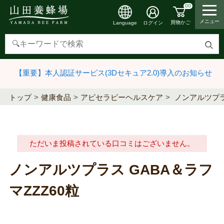
00
メニュー
買物かご
ログイン
Language
検
索
【重要】本人認証サービス(3Dセキュア2.0)導入のお知らせ
す
る
トップ
健康食品
アピセラピーヘルスケア
ノンアルツプラス
ただいま投稿されている口コミはございません。
ノンアルツプラス GABA＆ラフ
マZZZ60粒