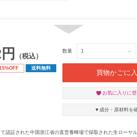
2円
数量
（税込）
15%OFF
送料無料
買物かごに
お
お気に入りに登
気
に
入
▼成分・原材料を
り
して認証された中国浙江省の直営養蜂場で採取された生ローヤル