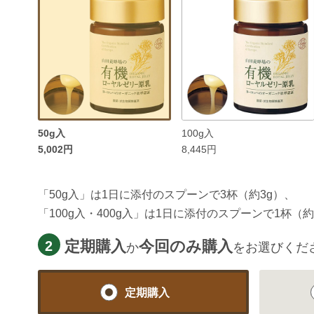
50g入
100g入
5,002円
8,445円
「50g入」は1日に添付のスプーンで3杯（約3g）、
「100g入・400g入」は1日に添付のスプーンで1杯
定期購入
今回のみ購入
2
か
をお選びくだ
定期購入