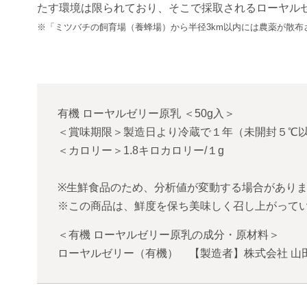
たす環境は限られており、そこで採取されるローヤル
※「ミツバチの飼育場（養蜂場）から半径3km以内には農薬が散布
有機 ローヤルゼリー原乳
＜
50g入
＞
＜賞味期限＞製造日より冷蔵で１年（未開封５℃
＜カロリー＞1.8キロカロリー/１g
※生鮮食品のため、分析値が変動する場合があり
※この商品は、鮮度を保ち美味しく召し上がって
＜有機 ローヤルゼリー原乳の成分・原材料＞
ローヤルゼリー（有機） 【製造者】株式会社 山