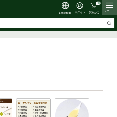
00
メニュー
買物かご
ログイン
Language
検
索
す
る