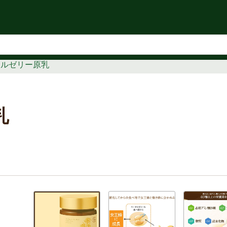
知らせ
ヤルゼリー原乳
乳