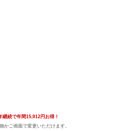
年継続で年間
15,912円
お得！
物かご画面で変更いただけます。