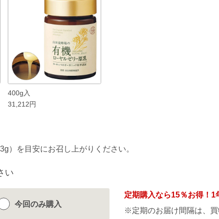
400g入
31,212円
（約3g）を目安にお召し上がりください。
さい
定期購入なら
15％
お得！1
今回のみ
購入
※定期のお届け間隔は、買